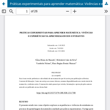
Práticas experimentais para aprender matemática: Vivências e experiências na aprendizagem dos estudantes