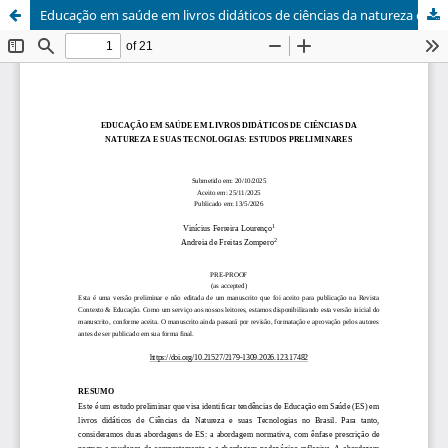
Educação em saúde em livros didáticos de ciências da natureza e suas tecnologias: Estudos preliminares