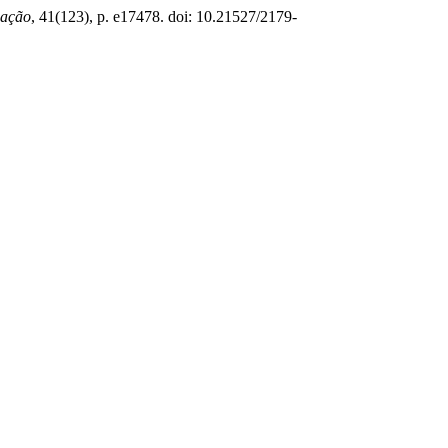
cação
, 41(123), p. e17478. doi: 10.21527/2179-