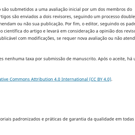
o são submetidos a uma avaliação inicial por um dos membros do
artigos são enviados a dois revisores, seguindo um processo double
omendam ou não sua publicação. Por fim, o editor, seguindo os pad
ão científica do artigo e levará em consideração a opinião dos revis
ublicável com modificações, se requer nova avaliação ou não aten
res nenhuma taxa por submissão de manuscrito. Após o aceite, há
ative Commons Attribution 4.0 International (CC BY 4.0)
.
oriais padronizados e práticas de garantia da qualidade em todas