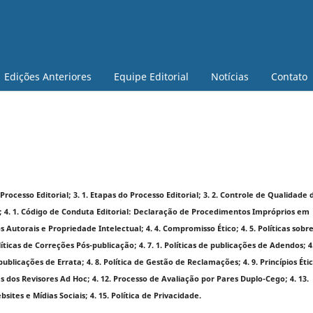
Edições Anteriores
Equipe Editorial
Notícias
Contato
. Processo Editorial; 3. 1. Etapas do Processo Editorial; 3. 2. Controle de Qualidade 
uisa; 4. 1. Código de Conduta Editorial: Declaração de Procedimentos Impróprios em
os Autorais e Propriedade Intelectual; 4. 4. Compromisso Ético; 4. 5. Políticas sobr
olíticas de Correções Pós-publicação; 4. 7. 1. Políticas de publicações de Adendos; 4.
 publicações de Errata; 4. 8. Política de Gestão de Reclamações; 4. 9. Princípios Éti
res dos Revisores Ad Hoc; 4. 12. Processo de Avaliação por Pares Duplo-Cego; 4. 13.
sites e Mídias Sociais; 4. 15. Política de Privacidade.