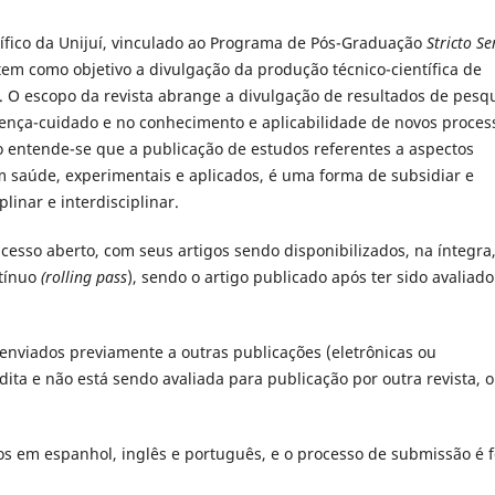
tífico da Unijuí, vinculado ao Programa de Pós-Graduação
Stricto S
em como objetivo a divulgação da produção técnico-científica de
. O escopo da revista abrange a divulgação de resultados de pesq
nça-cuidado e no conhecimento e aplicabilidade de novos proces
o entende-se que a publicação de estudos referentes a
aspectos
m saúde, experimentais e aplicados, é uma forma de subsidiar e
linar e interdisciplinar.
acesso aberto, com seus artigos sendo disponibilizados, na íntegra
ntínuo
(rolling pass
), sendo o artigo publicado após ter sido avaliado
nviados previamente a outras publicações (eletrônicas ou
édita e não está sendo avaliada para publicação por outra revista, 
tos em espanhol, inglês e português, e o processo de submissão é f