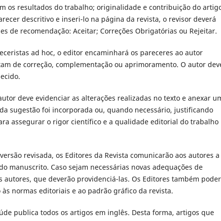
os resultados do trabalho; originalidade e contribuição do artig
ecer descritivo e inseri-lo na página da revista, o revisor deverá
es de recomendação: Aceitar; Correções Obrigatórias ou Rejeitar.
eceristas ad hoc, o editor encaminhará os pareceres ao autor
itam de correção, complementação ou aprimoramento. O autor dev
lecido.
utor deve evidenciar as alterações realizadas no texto e anexar u
da sugestão foi incorporada ou, quando necessário, justificando
ra assegurar o rigor científico e a qualidade editorial do trabalho
ersão revisada, os Editores da Revista comunicarão aos autores a
ão do manuscrito. Caso sejam necessárias novas adequações de
os autores, que deverão providenciá-las. Os Editores também pode
 às normas editoriais e ao padrão gráfico da revista.
úde publica todos os artigos em inglês. Desta forma, artigos que