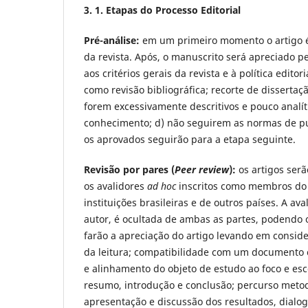
3. 1. Etapas do Processo Editorial
Pré-análise:
em um primeiro momento o artigo é
da revista. Após, o manuscrito será apreciado p
aos critérios gerais da revista e à política edit
como revisão bibliográfica; recorte de dissertaç
forem excessivamente descritivos e pouco analíti
conhecimento; d) não seguirem as normas de pub
os aprovados seguirão para a etapa seguinte.
Revisão por pares (
Peer review
):
os artigos serã
os avalidores
ad hoc
inscritos como membros do C
instituições brasileiras e de outros países. A a
autor, é
ocultada de ambas as partes, podendo o
farão a apreciação do artigo levando em consider
da leitura; compatibilidade com um documento ci
e alinhamento do objeto de estudo ao foco e esc
resumo, introdução e conclusão; percurso metod
apresentação e discussão dos resultados, dialog