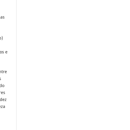
mas
b)
os e
ntre
s
 do
res
idez
eza