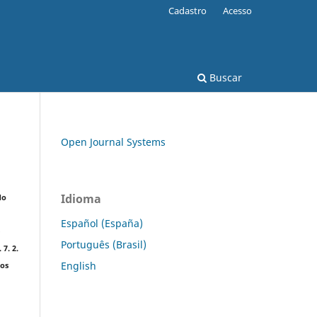
Cadastro
Acesso
Buscar
Open Journal Systems
Idioma
do
Español (España)
e
Português (Brasil)
 7. 2.
English
cos