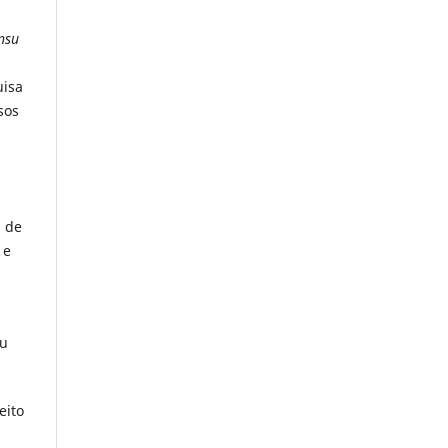
ensu
uisa
sos
, de
 e
ou
eito