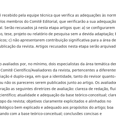
 recebido pela equipe técnica que verifica as adequações às nor
elos membros do Comitê Editorial, que verificarão a sua adequação
orial. Serão recusados já nesta etapa artigos que: a) se configurarem
ão, tese, projeto ou relatório de pesquisa sem a devida adaptação; 
cos; c) não apresentarem contribuição significativa para a área de
licação da revista. Artigos recusados nesta etapa serão arquivad
o avaliados por, no mínimo, dois especialistas da área temática de
omitê Científico/Avaliadores da revista, pertencentes a diferente
valiação é duplo-cega, em que a identidade, tanto do revisor quanto
u não os pareceres serem publicados junto ao artigo. Os avaliado
ação as seguintes diretrizes de avaliação: clareza de redação, flu
entífico; atualidade e adequação da base teórico-conceitual; clar
opo da revista; objetivos claramente explicitados e alinhados no
ológico bem explicado e adequado aos propósitos do artigo; boa
ando com a base teórico-conceitual; conclusões concisas e