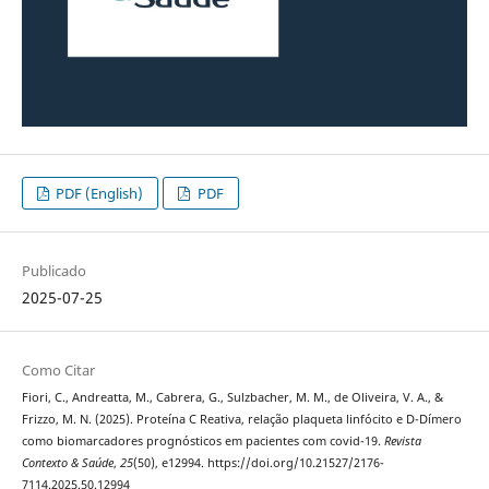
PDF (English)
PDF
Publicado
2025-07-25
Como Citar
Fiori, C., Andreatta, M., Cabrera, G., Sulzbacher, M. M., de Oliveira, V. A., &
Frizzo, M. N. (2025). Proteína C Reativa, relação plaqueta linfócito e D-Dímero
como biomarcadores prognósticos em pacientes com covid-19.
Revista
Contexto & Saúde
,
25
(50), e12994. https://doi.org/10.21527/2176-
7114.2025.50.12994