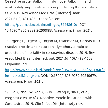
C-reactive protein/albumin, fibrinogen/albumin, and
neutrophil/lymphocyte ratios in predicting the severity of
COVID-19. Rev Assoc Med Bras [Internet]. mar.
2021;67(3):431-436. Disponível em:
https://pubmed.ncbi.nlm.nih.gov/34468610/
. DOI:
10.1590/1806-9282.20200883. Acesso em: 9 nov. 2021.
18 Ergenç H, Ergenç Z, Dogan M, Usanmaz M, Gozdas HT. C-
reactive protein and neutrophil-lymphocyte ratio as
predictors of mortality in coronavirus disease 2019. Rev
Assoc Med Bras [Internet]. out. 2021;67(10):1498-1502.
Disponível em:
https://www.scielo.br/j/ramb/a/w8fTPwmGFkttL3nfPVQLn4r/?
format=pdf&lang=en
. DOI: 10.1590/1806-9282.20210679.
Acesso em: 9 nov. 2021.
19 Luo X, Zhou W, Yan X, Guo T, Wang B, Xia H, et al.
Prognostic Value of C-Reactive Protein in Patients with
Coronavirus 2019. Clin Infect Dis [Internet]. nov.