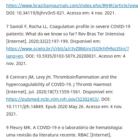
https://www.brazilianjournals.com/index.php/BJHR/article/vi
DOI: 10.34119/bjhrv3n5-021. Acesso em: 4 nov. 2021.
7 Savioli F, Rocha LL. Coagulation profile in severe COVID-19
patients: What do we know so far? Rev Bras Ter Intensiva
[Internet]. 2020;32(2):197-199. Disponível em:
https://www.scielo.br/j/rbti/a/r3yZBMzncJSG9rhfHNs3Sjn/?
lang=en
. DOI: 10.5935/0103-507X.20200031. Acesso em: 4
nov. 2021.
8 Connors JM, Levy JH. Thromboinflammation and the
hypercoagulability of COVID-19. J Thromb Haemost
[Internet]. jul. 2020;18(7):1559-1561. Disponível em:
https://pubmed.ncbi.nlm.nih.gov/32302453/
. DOI:
10.1111/jth.14849. Epub 2020 May 26. Acesso em: 4 nov.
2021.
9 Fleury MK. A COVID-19 e o laboratório de hematologia:
uma revisão da literatura recente. RBAC [Internet].