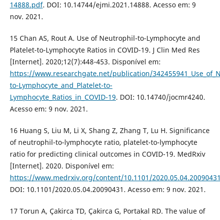
14888.pdf
. DOI: 10.14744/ejmi.2021.14888. Acesso em: 9
nov. 2021.
15 Chan AS, Rout A. Use of Neutrophil-to-Lymphocyte and
Platelet-to-Lymphocyte Ratios in COVID-19. J Clin Med Res
[Internet]. 2020;12(7):448-453. Disponível em:
https://www.researchgate.net/publication/342455941_Use_of_N
to-Lymphocyte_and_Platelet-to-
Lymphocyte_Ratios_in_COVID-19
. DOI: 10.14740/jocmr4240.
Acesso em: 9 nov. 2021.
16 Huang S, Liu M, Li X, Shang Z, Zhang T, Lu H. Significance
of neutrophil-to-lymphocyte ratio, platelet-to-lymphocyte
ratio for predicting clinical outcomes in COVID-19. MedRxiv
[Internet]. 2020. Disponível em:
https://www.medrxiv.org/content/10.1101/2020.05.04.2009043
DOI: 10.1101/2020.05.04.20090431. Acesso em: 9 nov. 2021.
17 Torun A, Çakirca TD, Çakirca G, Portakal RD. The value of