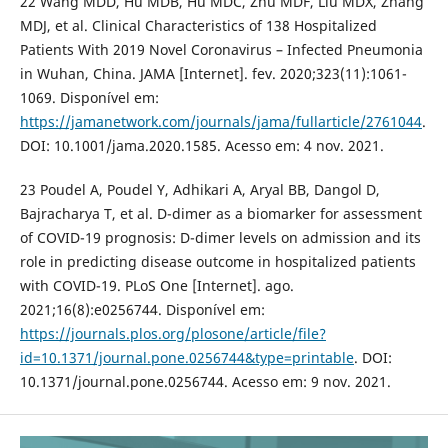
22 Wang MDD, Hu MDB, Hu MDC, Zhu MDF, Liu MDX, Zhang
MDJ, et al. Clinical Characteristics of 138 Hospitalized
Patients With 2019 Novel Coronavirus – Infected Pneumonia
in Wuhan, China. JAMA [Internet]. fev. 2020;323(11):1061-
1069. Disponível em:
https://jamanetwork.com/journals/jama/fullarticle/2761044
.
DOI: 10.1001/jama.2020.1585. Acesso em: 4 nov. 2021.
23 Poudel A, Poudel Y, Adhikari A, Aryal BB, Dangol D,
Bajracharya T, et al. D-dimer as a biomarker for assessment
of COVID-19 prognosis: D-dimer levels on admission and its
role in predicting disease outcome in hospitalized patients
with COVID-19. PLoS One [Internet]. ago.
2021;16(8):e0256744. Disponível em:
https://journals.plos.org/plosone/article/file?
id=10.1371/journal.pone.0256744&type=printable
. DOI:
10.1371/journal.pone.0256744. Acesso em: 9 nov. 2021.