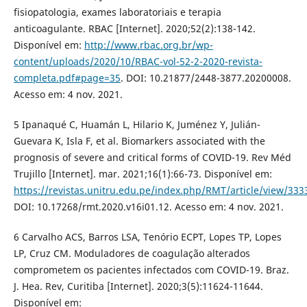
fisiopatologia, exames laboratoriais e terapia
anticoagulante. RBAC [Internet]. 2020;52(2):138-142.
Disponível em:
http://www.rbac.org.br/wp-
content/uploads/2020/10/RBAC-vol-52-2-2020-revista-
completa.pdf#page=35
. DOI: 10.21877/2448-3877.20200008.
Acesso em: 4 nov. 2021.
5 Ipanaqué C, Huamán L, Hilario K, Juménez Y, Julián-
Guevara K, Isla F, et al. Biomarkers associated with the
prognosis of severe and critical forms of COVID-19. Rev Méd
Trujillo [Internet]. mar. 2021;16(1):66-73. Disponível em:
https://revistas.unitru.edu.pe/index.php/RMT/article/view/333
DOI: 10.17268/rmt.2020.v16i01.12. Acesso em: 4 nov. 2021.
6 Carvalho ACS, Barros LSA, Tenório ECPT, Lopes TP, Lopes
LP, Cruz CM. Moduladores de coagulação alterados
comprometem os pacientes infectados com COVID-19. Braz.
J. Hea. Rev, Curitiba [Internet]. 2020;3(5):11624-11644.
Disponível em: