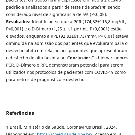
padrão e analisados a partir de teste
t
de
Student
, sendo
considerado nível de significância de 5% (P<0,05).
Resultados:
Identificou-se que a PCR (174,82±116,8 mg/dL,
P=0,001) e o D-Dímero (1,25 ± 1,1 µg/mL, P<0,0001) estão
elevados, enquanto a RPL (92,83±61,73/mm³, P= 0,01) estava
diminuída na admissão dos pacientes que evoluíram para o
desfecho óbito em relação aos pacientes que apresentaram
o desfecho de alta hospitalar.
Conclusão:
Os biomarcadores
PCR, D-Dímero e RPL demonstraram potencial para serem
utilizados nos protocolos de pacientes com COVID-19 como
parâmetros de prognóstico e desfecho.
Referências
1 Brasil. Ministério da Saúde. Coronavírus Brasil. 2024.
Disponível em:
https://covid.saude.gov.br/
. Acesso em: 4