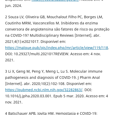
jun. 2024.
2 Souza LV, Oliveira GB, Mouchalout Filho PC, Borges LM,
Coutinho MRM, Vasconcellos M. Inibidores da enzima
conversora de angiotensina são fatores de risco ou proteção
na COVID-19? Multidisciplinary Reviews [Internet]. abr.
2021;4(1):e2021017. Disponível em:
https://malque.pub/ojs/index.php/mr/article/view/119/118
.
DOI: 10.29327/multi.2021017REVIEW. Acesso em: 4 nov.
2021.
3 Li X, Geng M, Peng Y, Meng L, Lu S. Molecular immune
pathogenesis and diagnosis of COVID-19. J Pharm Anal
[Internet]. abr. 2020;10(2):102-108. Disponível em:
https://pubmed.ncbi.nlm.nih.gov/32282863/
. DOI:
10.1016/j.jpha.2020.03.001. Epub 5 mar. 2020. Acesso em: 4
nov. 2021.
4 Batschauer APB, Jovita HW. Hemostasia e COVID-19: