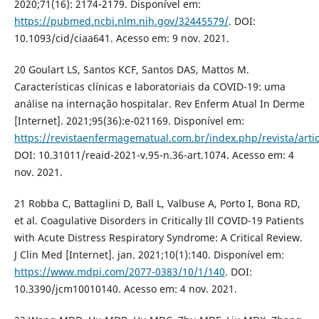
2020;71(16): 2174-2179. Disponível em:
https://pubmed.ncbi.nlm.nih.gov/32445579/
. DOI:
10.1093/cid/ciaa641. Acesso em: 9 nov. 2021.
20 Goulart LS, Santos KCF, Santos DAS, Mattos M.
Características clínicas e laboratoriais da COVID-19: uma
análise na internação hospitalar. Rev Enferm Atual In Derme
[Internet]. 2021;95(36):e-021169. Disponível em:
https://revistaenfermagematual.com.br/index.php/revista/arti
DOI: 10.31011/reaid-2021-v.95-n.36-art.1074. Acesso em: 4
nov. 2021.
21 Robba C, Battaglini D, Ball L, Valbuse A, Porto I, Bona RD,
et al. Coagulative Disorders in Critically Ill COVID-19 Patients
with Acute Distress Respiratory Syndrome: A Critical Review.
J Clin Med [Internet]. jan. 2021;10(1):140. Disponível em:
https://www.mdpi.com/2077-0383/10/1/140
. DOI:
10.3390/jcm10010140. Acesso em: 4 nov. 2021.