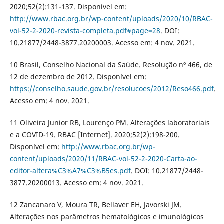
2020;52(2):131-137. Disponível em:
http://www.rbac.org.br/wp-content/uploads/2020/10/RBAC-
vol-52-2-2020-revista-completa.pdf#page=28
. DOI:
10.21877/2448-3877.20200003. Acesso em: 4 nov. 2021.
10 Brasil, Conselho Nacional da Saúde. Resolução nº 466, de
12 de dezembro de 2012. Disponível em:
https://conselho.saude.gov.br/resolucoes/2012/Reso466.pdf
.
Acesso em: 4 nov. 2021.
11 Oliveira Junior RB, Lourenço PM. Alterações laboratoriais
e a COVID-19. RBAC [Internet]. 2020;52(2):198-200.
Disponível em:
http://www.rbac.org.br/wp-
content/uploads/2020/11/RBAC-vol-52-2-2020-Carta-ao-
editor-altera%C3%A7%C3%B5es.pdf
. DOI: 10.21877/2448-
3877.20200013. Acesso em: 4 nov. 2021.
12 Zancanaro V, Moura TR, Bellaver EH, Javorski JM.
Alterações nos parâmetros hematológicos e imunológicos