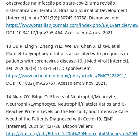
observadas na infecção pelo sars-cov-2: uma revisão
sistemática de literatura. Brazilian Journal of Development
[Internet]. maio 2021;7(5):50745-50758. Disponível em:
https://www.brazilianjournals.com/index.php/BRJD/article/vi
DOI: 10.34117/bjdv7n5-464. Acesso em: 4 nov. 2021.
13 Qu R, Ling Y, Zhang YHZ, Wei LY, Chen X, Li XM, et al.
Platelet-to-lymphocyte ratio is associated with prognosis in
patients with coronavirus disease-19. J Med Virol [Internet].
set. 2020;92(9):1533-1541. Disponível em:
https://www.ncbi.nlm.nih.gov/pmc/articles/PMC7228291/
.
DOI: 10.1002/jmv.25767. Acesso em: 9 nov. 2021.
14 Akan OY, Bilgir O. Effects of Neutrophil/Monocyte,
Neutrophil/Lymphocyte, Neutrophil/Platelet Ratios and C-
Reactive Protein Levels on the Mortality and Intensive Care
Need of the Patients Diagnosed with Covid-19. EJMI
[Internet]. 2021;5(1):21-26. Disponível em:
http://ejmi.org/pdf/Effects%20of%20NeutrophilMonocyte%