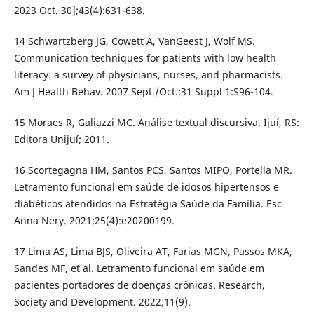
2023 Oct. 30];43(4):631-638.
14 Schwartzberg JG, Cowett A, VanGeest J, Wolf MS.
Communication techniques for patients with low health
literacy: a survey of physicians, nurses, and pharmacists.
Am J Health Behav. 2007 Sept./Oct.;31 Suppl 1:S96-104.
15 Moraes R, Galiazzi MC. Análise textual discursiva. Ijuí, RS:
Editora Unijuí; 2011.
16 Scortegagna HM, Santos PCS, Santos MIPO, Portella MR.
Letramento funcional em saúde de idosos hipertensos e
diabéticos atendidos na Estratégia Saúde da Família. Esc
Anna Nery. 2021;25(4):e20200199.
17 Lima AS, Lima BJS, Oliveira AT, Farias MGN, Passos MKA,
Sandes MF, et al. Letramento funcional em saúde em
pacientes portadores de doenças crônicas. Research,
Society and Development. 2022;11(9).