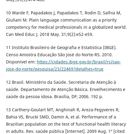
10 Warde F, Papadakos J, Papadakos T, Rodin D, Salhia M,
Giuliani M. Plain language communication as a priority
competency for medical professionals in a globalized world.
Can Med Educ J. 2018 May. 31;9(2):e52-e59.
11 Instituto Brasileiro de Geografia e Estatística (IBGE).
Censo Amostra Educação São José do Norte-RS. 2010.
Disponível em:
https://cidades.ibge.gov.br/brasil/rs/sao-
jose-do-norte/pesquisa/23/22469?detalhes=true
12 Brasil. Ministério da Saúde. Secretaria de Atenção à
saúde. Departamento de Atenção Básica. Envelhecimento e
saúde da pessoa idosa. Brasília, DF; 2006. 192 p.
13 Carthery-Goulart MT, Anghinah R, Areza-Fegyveres R,
Bahia VS, Brucki SMD, Damin A, et al. Performance of a
Brazilian population on the test of functional health literacy
in adults. Rev. saúde pública [Internet]. 2009 Aug. 1º [cited