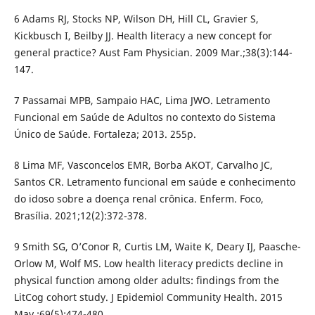
6 Adams RJ, Stocks NP, Wilson DH, Hill CL, Gravier S,
Kickbusch I, Beilby JJ. Health literacy a new concept for
general practice? Aust Fam Physician. 2009 Mar.;38(3):144-
147.
7 Passamai MPB, Sampaio HAC, Lima JWO. Letramento
Funcional em Saúde de Adultos no contexto do Sistema
Único de Saúde. Fortaleza; 2013. 255p.
8 Lima MF, Vasconcelos EMR, Borba AKOT, Carvalho JC,
Santos CR. Letramento funcional em saúde e conhecimento
do idoso sobre a doença renal crônica. Enferm. Foco,
Brasília. 2021;12(2):372-378.
9 Smith SG, O’Conor R, Curtis LM, Waite K, Deary IJ, Paasche-
Orlow M, Wolf MS. Low health literacy predicts decline in
physical function among older adults: findings from the
LitCog cohort study. J Epidemiol Community Health. 2015
May.;69(5):474-480.