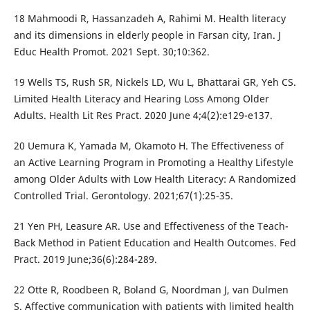
18 Mahmoodi R, Hassanzadeh A, Rahimi M. Health literacy
and its dimensions in elderly people in Farsan city, Iran. J
Educ Health Promot. 2021 Sept. 30;10:362.
19 Wells TS, Rush SR, Nickels LD, Wu L, Bhattarai GR, Yeh CS.
Limited Health Literacy and Hearing Loss Among Older
Adults. Health Lit Res Pract. 2020 June 4;4(2):e129-e137.
20 Uemura K, Yamada M, Okamoto H. The Effectiveness of
an Active Learning Program in Promoting a Healthy Lifestyle
among Older Adults with Low Health Literacy: A Randomized
Controlled Trial. Gerontology. 2021;67(1):25-35.
21 Yen PH, Leasure AR. Use and Effectiveness of the Teach-
Back Method in Patient Education and Health Outcomes. Fed
Pract. 2019 June;36(6):284-289.
22 Otte R, Roodbeen R, Boland G, Noordman J, van Dulmen
S. Affective communication with patients with limited health