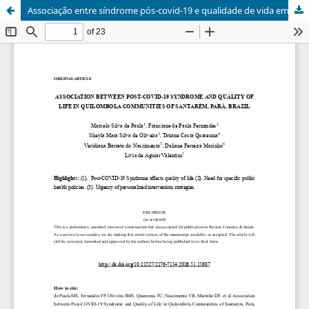
Associação entre síndrome pós-covid-19 e qualidade de vida em comunidades quilombolas de Santarém, Pará, Brasil