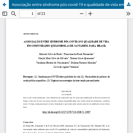
Associação entre síndrome pós-covid-19 e qualidade de vida em comunidades quilombolas de Santarém, Pará, Brasil