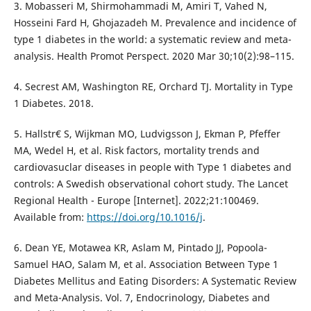
3. Mobasseri M, Shirmohammadi M, Amiri T, Vahed N,
Hosseini Fard H, Ghojazadeh M. Prevalence and incidence of
type 1 diabetes in the world: a systematic review and meta-
analysis. Health Promot Perspect. 2020 Mar 30;10(2):98–115.
4. Secrest AM, Washington RE, Orchard TJ. Mortality in Type
1 Diabetes. 2018.
5. Hallstr€ S, Wijkman MO, Ludvigsson J, Ekman P, Pfeffer
MA, Wedel H, et al. Risk factors, mortality trends and
cardiovasuclar diseases in people with Type 1 diabetes and
controls: A Swedish observational cohort study. The Lancet
Regional Health - Europe [Internet]. 2022;21:100469.
Available from:
https://doi.org/10.1016/j
.
6. Dean YE, Motawea KR, Aslam M, Pintado JJ, Popoola-
Samuel HAO, Salam M, et al. Association Between Type 1
Diabetes Mellitus and Eating Disorders: A Systematic Review
and Meta-Analysis. Vol. 7, Endocrinology, Diabetes and