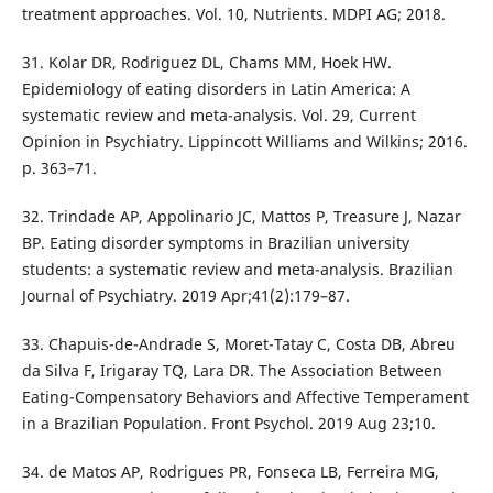
treatment approaches. Vol. 10, Nutrients. MDPI AG; 2018.
31. Kolar DR, Rodriguez DL, Chams MM, Hoek HW.
Epidemiology of eating disorders in Latin America: A
systematic review and meta-analysis. Vol. 29, Current
Opinion in Psychiatry. Lippincott Williams and Wilkins; 2016.
p. 363–71.
32. Trindade AP, Appolinario JC, Mattos P, Treasure J, Nazar
BP. Eating disorder symptoms in Brazilian university
students: a systematic review and meta-analysis. Brazilian
Journal of Psychiatry. 2019 Apr;41(2):179–87.
33. Chapuis-de-Andrade S, Moret-Tatay C, Costa DB, Abreu
da Silva F, Irigaray TQ, Lara DR. The Association Between
Eating-Compensatory Behaviors and Affective Temperament
in a Brazilian Population. Front Psychol. 2019 Aug 23;10.
34. de Matos AP, Rodrigues PR, Fonseca LB, Ferreira MG,