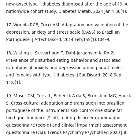
new-onset type 1 diabetes diagnosed after the age of 19: A
nationwide cohort study. Diabetes Metab. 2024 Jan 1;50(1).
17. Vignola RCB, Tucci AM. Adaptation and validation of the
depression, anxiety and stress scale (DASS) to Brazilian
Portuguese. J Affect Disord. 2014 Feb;155(1):104–9.
18. Wisting L, Skrivarhaug T, Dahl-Jørgensen K, Rø Ø.
Prevalence of disturbed eating behavior and associated
symptoms of anxiety and depression among adult males
and females with type 1 diabetes. J Eat Disord. 2018 Sep
11;6(1).
19. Moser CM, Terra L, Behenck A da S, Brunstein MG, Hauck
S. Cross-cultural adaptation and translation into brazilian
portuguese of the instruments sick control one stone fat
food questionnaire (Scoff), eating disorder examination
questionnaire (ede-q) and clinical impairment assessment
questionnaire (cia). Trends Psychiatry Psychother. 2020 Jul