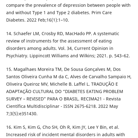
compare the prevalence of depression between people with
and without Type 1 and Type 2 diabetes. Prim Care
Diabetes. 2022 Feb;16(1):1–10.
14. Schaefer LM, Crosby RD, MacHado PP. A systematic
review of instruments for the assessment of eating
disorders among adults. Vol. 34, Current Opinion in
Psychiatry. Lippincott Williams and Wilkins; 2021. p. 543–62.
15. Magalhaes Moreira TM, De Sousa Gonçalves M, Dos
Santos Oliveira Cunha M da C, Alves de Carvalho Sampaio H,
Oliveira Queiroz MV, Michelle B. Laffel L. TRADUÇÃO E
ADAPTAÇÃO CULTURAL DO “DIABETES EATING PROBLEM
SURVEY – REVISED” PARA O BRASIL. RECIMA21 - Revista
Científica Multidisciplinar - ISSN 2675-6218. 2022 May
7;3(5):e351430.
16. Kim S, Kim G, Cho SH, Oh R, Kim JY, Lee Y Bin, et al.
Increased risk of incident mental disorders in adults with