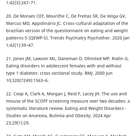
1;42(3):267–71.
20. De Moraes CEF, Mourilhe C, De Freitas SR, Da Veiga GV,
Marcus MD, Appolinário JC. Cross-cultural adaptation of the
brazilian version of the questionnaire on eating and weight
patterns-5 (QEWP-5). Trends Psychiatry Psychother. 2020 Jan
1;42(1):39–47.
21. Jones JM, Lawson ML, Daneman D, Olmsted MP, Rodin G.
Eating disorders in adolescent females with and without
type 1 diabetes: cross sectional study. BMJ. 2000 Jun
10;320(7249):1563–6.
22. Coop A, Clark A, Morgan J, Reid F, Lacey JH. The use and
misuse of the SCOFF screening measure over two decades: a
systematic literature review. Eating and Weight Disorders -
Studies on Anorexia, Bulimia and Obesity. 2024 Apr
23;29(1):29.