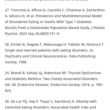
27. Troncone A, Affuso G, Cascella C, Chianese A, Zanfardino
A, Iafusco D, et al. Prevalence and Multidimensional Model
of Disordered Eating in Youths With Type 1 Diabetes:
Results From a Nationwide Population-Based Study. J Pediatr
Psychol. 2023 Sep 20;48(9):731–9.
28. Kiriike N, Nagata T, Matsunaga H, Tobitan W, Nishiura T.
Single and married patients with eating disorders. In:
Psychiatry and Clinical Neurosciences. Folia Publishing
Society; 1998.
29. Biondi B, Kahaly GJ, Robertson RP. Thyroid Dysfunction
and Diabetes Mellitus: Two Closely Associated Disorders.
Vol. 40, Endocrine Reviews. Endocrine Society; 2018. p. 789–
824.
30. da Luz FQ, Hay P, Touyz S, Sainsbury A. Obesity with
comorbid eating disorders: Associated health risks and