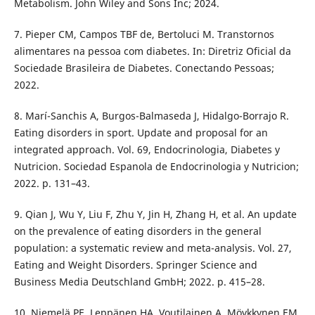
Metabolism. John Wiley and Sons Inc; 2024.
7. Pieper CM, Campos TBF de, Bertoluci M. Transtornos
alimentares na pessoa com diabetes. In: Diretriz Oficial da
Sociedade Brasileira de Diabetes. Conectando Pessoas;
2022.
8. Marí-Sanchis A, Burgos-Balmaseda J, Hidalgo-Borrajo R.
Eating disorders in sport. Update and proposal for an
integrated approach. Vol. 69, Endocrinologia, Diabetes y
Nutricion. Sociedad Espanola de Endocrinologia y Nutricion;
2022. p. 131–43.
9. Qian J, Wu Y, Liu F, Zhu Y, Jin H, Zhang H, et al. An update
on the prevalence of eating disorders in the general
population: a systematic review and meta-analysis. Vol. 27,
Eating and Weight Disorders. Springer Science and
Business Media Deutschland GmbH; 2022. p. 415–28.
10. Niemelä PE, Leppänen HA, Voutilainen A, Möykkynen EM,