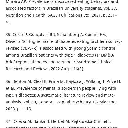
Muraro AP. Prevalence of disordered eating behaviors and
associated factors in Brazilian university students. Vol. 27,
Nutrition and Health. SAGE Publications Ltd; 2021. p. 231–
41.
35. Cezar P, Gonçalves RR, Schainberg A, Comim F V.,
Oliveira SC. Higher score of diabetes eating problem survey-
revised (DEPS-R) is associated with poor glycemic control
among Brazilian patients with type 1 diabetes (T1DM): A
brief report. Diabetes and Metabolic Syndrome: Clinical
Research and Reviews. 2022 Aug 1;16(8).
36. Benton M, Cleal B, Prina M, Baykoca J, Willaing I, Price H,
et al. Prevalence of mental disorders in people living with
type 1 diabetes: A systematic literature review and meta-
analysis. Vol. 80, General Hospital Psychiatry. Elsevier Inc.;
2023. p. 1–16.
37. Dziewa M, Bańka B, Herbet M, Piątkowska-Chmiel I.