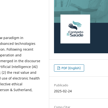
ew paradigm in
 advanced technologies
ion. Following recent
operation and
emerged in the discourse
ificial Intelligence (AI)
PDF (English)
; (2) the real value and
d use of electronic health
lective ethical
Publicado
nderson & Sutherland,
2025-02-24
Como Citar