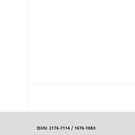
ISSN:
2176-7114 /
1676-188X