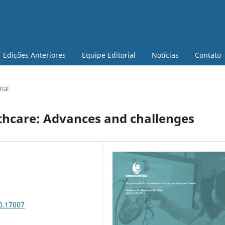
Edições Anteriores
Equipe Editorial
Notícias
Contato
rial
lthcare: Advances and challenges
0.17007