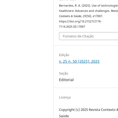
Bernardes, R. A. (2025). Use of technologie
healthcare: Advances and challenges.
Revis
Contexto & Saúde
,
25
(50), e17007.
https://doi.org/10.21527/2176-
7114.2025.50.17007
Fomatos de Citação
Edição
v. 25 n. 50 (2025): 2025
Seção
Editorial
Licença
Copyright (c) 2025 Revista Contexto 
Saúde