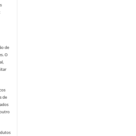
os
:
ão de
es. O
al,
itar
icos
s de
cados
outro
odutos