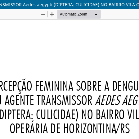
SMISSOR Aedes aegypti (DIPTERA: CULICIDAE) NO BAIRRO VILA