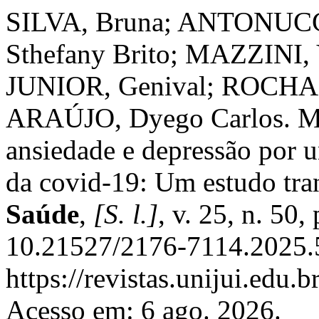
SILVA, Bruna; ANTONUCC
Sthefany Brito; MAZZINI,
JUNIOR, Genival; ROCHA, 
ARAÚJO, Dyego Carlos. Man
ansiedade e depressão por u
da covid-19: Um estudo tra
Saúde
,
[S. l.]
, v. 25, n. 50
10.21527/2176-7114.2025.5
https://revistas.unijui.edu
Acesso em: 6 ago. 2026.