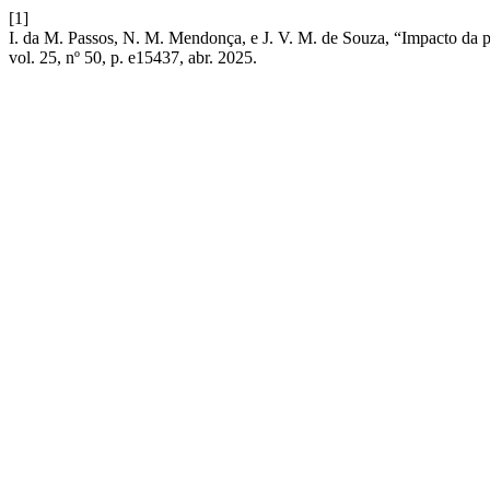
[1]
I. da M. Passos, N. M. Mendonça, e J. V. M. de Souza, “Impacto da 
vol. 25, nº 50, p. e15437, abr. 2025.