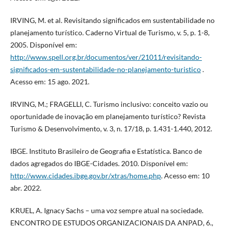
IRVING, M. et al. Revisitando significados em sustentabilidade no
planejamento turístico. Caderno Virtual de Turismo, v. 5, p. 1-8,
2005. Disponível em:
http://www.spell.org.br/documentos/ver/21011/revisitando-
significados-em-sustentabilidade-no-planejamento-turistico
.
Acesso em: 15 ago. 2021.
IRVING, M.; FRAGELLI, C. Turismo inclusivo: conceito vazio ou
oportunidade de inovação em planejamento turístico? Revista
Turismo & Desenvolvimento, v. 3, n. 17/18, p. 1.431-1.440, 2012.
IBGE. Instituto Brasileiro de Geografia e Estatística. Banco de
dados agregados do IBGE-Cidades. 2010. Disponível em:
http://www.cidades.ibge.gov.br/xtras/home.php
. Acesso em: 10
abr. 2022.
KRUEL, A. Ignacy Sachs – uma voz sempre atual na sociedade.
ENCONTRO DE ESTUDOS ORGANIZACIONAIS DA ANPAD, 6.,