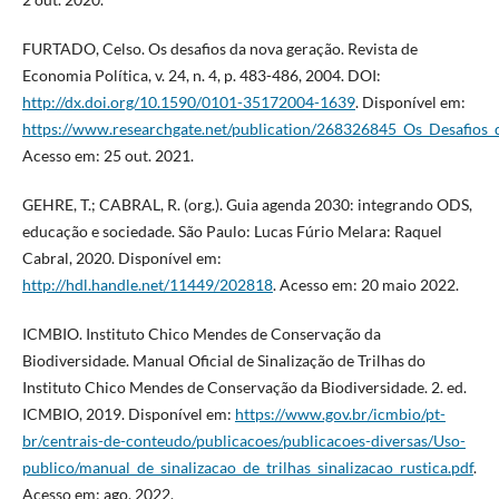
FURTADO, Celso. Os desafios da nova geração. Revista de
Economia Política, v. 24, n. 4, p. 483-486, 2004. DOI:
http://dx.doi.org/10.1590/0101-35172004-1639
. Disponível em:
https://www.researchgate.net/publication/268326845_Os_Desafios
Acesso em: 25 out. 2021.
GEHRE, T.; CABRAL, R. (org.). Guia agenda 2030: integrando ODS,
educação e sociedade. São Paulo: Lucas Fúrio Melara: Raquel
Cabral, 2020. Disponível em:
http://hdl.handle.net/11449/202818
. Acesso em: 20 maio 2022.
ICMBIO. Instituto Chico Mendes de Conservação da
Biodiversidade. Manual Oficial de Sinalização de Trilhas do
Instituto Chico Mendes de Conservação da Biodiversidade. 2. ed.
ICMBIO, 2019. Disponível em:
https://www.gov.br/icmbio/pt-
br/centrais-de-conteudo/publicacoes/publicacoes-diversas/Uso-
publico/manual_de_sinalizacao_de_trilhas_sinalizacao_rustica.pdf
.
Acesso em: ago. 2022.