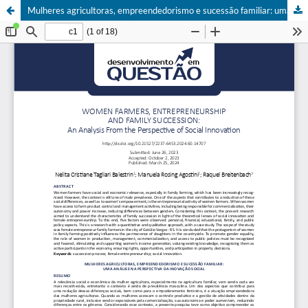
Mulheres agricultoras, empreendedorismo e sucessão familiar: uma análise na perspectiva da inovação social