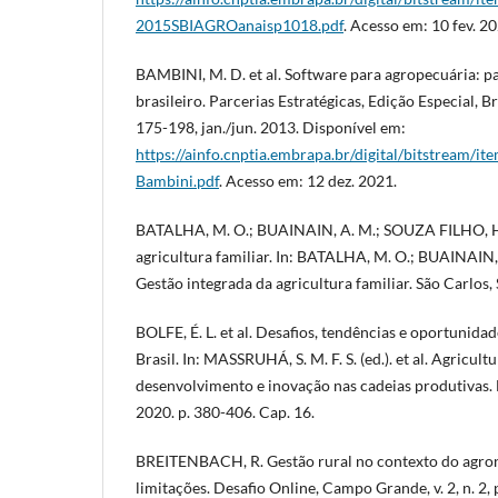
2015SBIAGROanaisp1018.pdf
. Acesso em: 10 fev. 20
BAMBINI, M. D. et al. Software para agropecuária:
brasileiro. Parcerias Estratégicas, Edição Especial, Bras
175-198, jan./jun. 2013. Disponível em:
https://ainfo.cnptia.embrapa.br/digital/bitstream/
Bambini.pdf
. Acesso em: 12 dez. 2021.
BATALHA, M. O.; BUAINAIN, A. M.; SOUZA FILHO, H.
agricultura familiar. In: BATALHA, M. O.; BUAINAIN
Gestão integrada da agricultura familiar. São Carlos, 
BOLFE, É. L. et al. Desafios, tendências e oportunidad
Brasil. In: MASSRUHÁ, S. M. F. S. (ed.). et al. Agricultu
desenvolvimento e inovação nas cadeias produtivas. 
2020. p. 380-406. Cap. 16.
BREITENBACH, R. Gestão rural no contexto do agron
limitações. Desafio Online, Campo Grande, v. 2, n. 2,