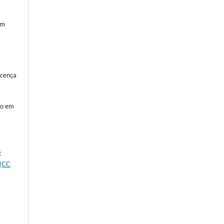
em
icença
to em
s
e
 (CC