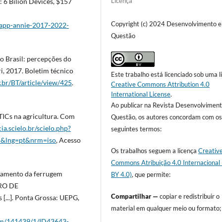
Licença
6 Bilion Devices, $157
Copyright (c) 2024 Desenvolvimento 
/app-annie-2017-2022-
Questão
do Brasil: percepções do
ri, 2017. Boletim técnico
Este trabalho está licenciado sob uma l
v.br/BT/article/view/425
.
Creative Commons Attribution 4.0
International License
.
Ao publicar na Revista Desenvolvimen
TICs na agricultura. Com
Questão, os autores concordam com o
ia.scielo.br/scielo.php?
seguintes termos:
5&lng=pt&nrm=iso
, Acesso
Os trabalhos seguem a licença
Creativ
Commons Atribuição 4.0 Internacional
oramento da ferrugem
BY 4.0)
, que permite:
IRO DE
Compartilhar —
copiar e redistribuir o
...]. Ponta Grossa: UEPG,
material em qualquer meio ou formato;
item/141439/1/ID43643-