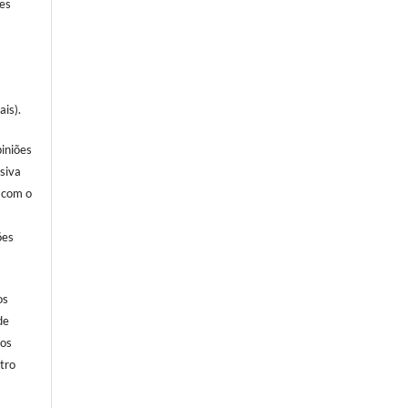
ões
ais).
piniões
usiva
, com o
ões
os
de
dos
tro