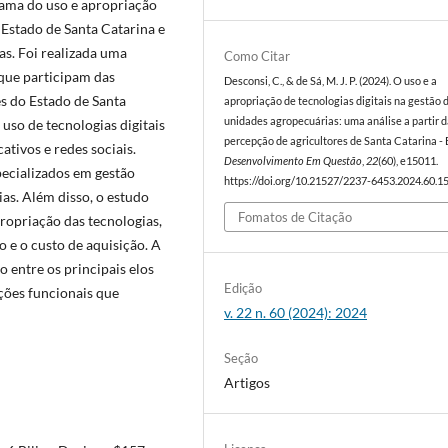
rama do uso e apropriação
 Estado de Santa Catarina e
as. Foi realizada uma
Como Citar
que participam das
Desconsi, C., & de Sá, M. J. P. (2024). O uso e a
es do Estado de Santa
apropriação de tecnologias digitais na gestão 
unidades agropecuárias: uma análise a partir 
uso de tecnologias digitais
percepção de agricultores de Santa Catarina - B
ativos e redes sociais.
Desenvolvimento Em Questão
,
22
(60), e15011.
pecializados em gestão
https://doi.org/10.21527/2237-6453.2024.60.1
as. Além disso, o estudo
Fomatos de Citação
propriação das tecnologias,
o e o custo de aquisição. A
 entre os principais elos
Edição
uções funcionais que
v. 22 n. 60 (2024): 2024
Seção
Artigos