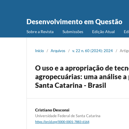
Desenvolvimento em Questão
Sobre a Revista
Submissões
Edição Atual
Ed
Início
/
Arquivos
/
v. 22 n. 60 (2024): 2024
/
Artig
O uso e a apropriação de tecn
agropecuárias: uma análise a 
Santa Catarina - Brasil
Cristiano Desconsi
Universidade Federal de Santa Catarina
https://orcid.org/0000-0001-7883-6164