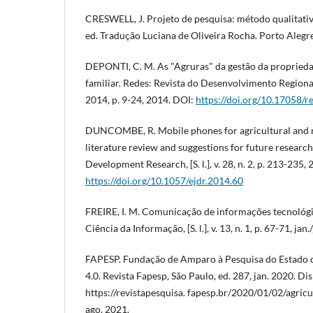
CRESWELL, J. Projeto de pesquisa: método qualitativo
ed. Tradução Luciana de Oliveira Rocha. Porto Alegr
DEPONTI, C. M. As "Agruras" da gestão da propriedad
familiar. Redes: Revista do Desenvolvimento Regional,
2014, p. 9-24, 2014. DOI:
https://doi.org/10.17058/
DUNCOMBE, R. Mobile phones for agricultural and 
literature review and suggestions for future researc
Development Research, [S. l.], v. 28, n. 2, p. 213-235,
https://doi.org/10.1057/ejdr.2014.60
FREIRE, I. M. Comunicação de informações tecnológic
Ciência da Informação, [S. l.], v. 13, n. 1, p. 67-71, jan
FAPESP. Fundação de Amparo à Pesquisa do Estado d
4.0. Revista Fapesp, São Paulo, ed. 287, jan. 2020. Di
https://revistapesquisa. fapesp.br/2020/01/02/agricu
ago. 2021.