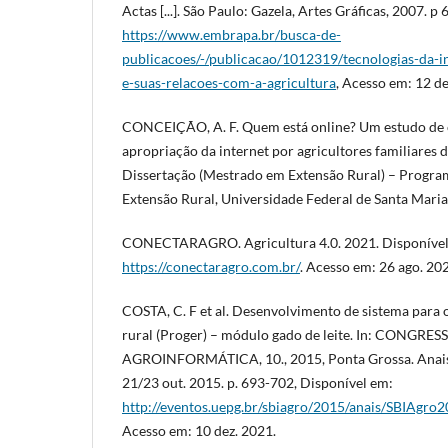
Actas [...]. São Paulo: Gazela, Artes Gráficas, 2007. p
https://www.embrapa.br/busca-de-
publicacoes/-/publicacao/1012319/tecnologias-da-
e-suas-relacoes-com-a-agricultura
, Acesso em: 12 de
CONCEIÇÃO, A. F. Quem está online? Um estudo de c
apropriação da internet por agricultores familiares d
Dissertação (Mestrado em Extensão Rural) – Progr
Extensão Rural, Universidade Federal de Santa Maria
CONECTARAGRO. Agricultura 4.0. 2021. Disponível
https://conectaragro.com.br/
. Acesso em: 26 ago. 20
COSTA, C. F et al. Desenvolvimento de sistema para 
rural (Proger) – módulo gado de leite. In: CONGR
AGROINFORMÁTICA, 10., 2015, Ponta Grossa. Anais [
21/23 out. 2015. p. 693-702, Disponível em:
http://eventos.uepg.br/sbiagro/2015/anais/SBIAgro
Acesso em: 10 dez. 2021.