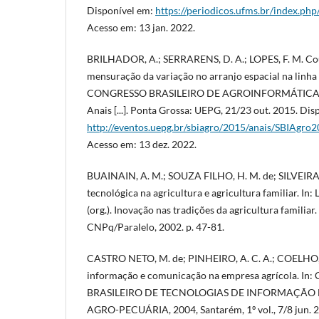
Disponível em:
https://periodicos.ufms.br/index.php
Acesso em: 13 jan. 2022.
BRILHADOR, A.; SERRARENS, D. A.; LOPES, F. M. Cou
mensuração da variação no arranjo espacial na linha d
CONGRESSO BRASILEIRO DE AGROINFORMÁTICA, 10
Anais [...]. Ponta Grossa: UEPG, 21/23 out. 2015. Dis
http://eventos.uepg.br/sbiagro/2015/anais/SBIAgr
Acesso em: 13 dez. 2022.
BUAINAIN, A. M.; SOUZA FILHO, H. M. de; SILVEIRA, 
tecnológica na agricultura e agricultura familiar. In
(org.). Inovação nas tradições da agricultura familiar.
CNPq/Paralelo, 2002. p. 47-81.
CASTRO NETO, M. de; PINHEIRO, A. C. A.; COELHO, J
informação e comunicação na empresa agrícola. I
BRASILEIRO DE TECNOLOGIAS DE INFORMAÇÃ
AGRO-PECUÁRIA, 2004, Santarém, 1º vol., 7/8 jun. 2