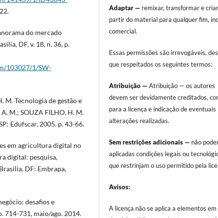
Adaptar —
remixar, transformar e criar
22.
partir do material para qualquer fim, in
comercial.
 panorama do mercado
ília, DF, v. 18, n. 36, p.
Essas permissões são irrevogáveis, de
que respeitados os seguintes termos:
item/103027/1/SW-
Atribuição —
Atribuição — os autores
devem ser devidamente creditados, com
 M. Tecnologia de gestão e
para a licença e indicação de eventuais
, A. M.; SOUZA FILHO, H. M.
alterações realizadas.
SP: Edufscar, 2005. p. 43-66.
Sem restrições adicionais —
não pode
es em agricultura digital no
aplicadas condições legais ou tecnológi
ra digital: pesquisa,
que restrinjam o uso permitido pela lice
Brasília, DF: Embrapa,
Avisos:
egócio: desafios e
A licença não se aplica a elementos em
 p. 714-731, maio/ago. 2014.