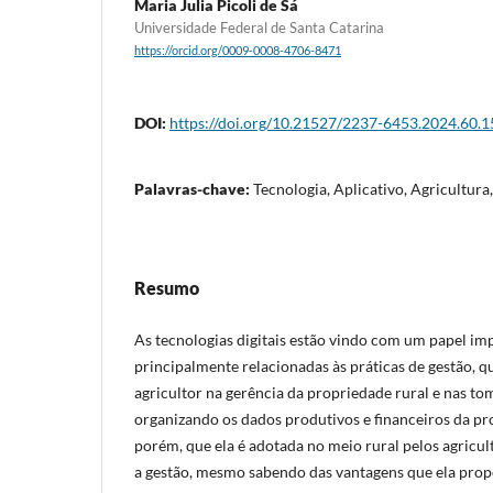
Maria Julia Picoli de Sá
Universidade Federal de Santa Catarina
https://orcid.org/0009-0008-4706-8471
DOI:
https://doi.org/10.21527/2237-6453.2024.60.
Palavras-chave:
Tecnologia, Aplicativo, Agricultura
Resumo
As tecnologias digitais estão vindo com um papel imp
principalmente relacionadas às práticas de gestão, qu
agricultor na gerência da propriedade rural e nas to
organizando os dados produtivos e financeiros da pr
porém, que ela é adotada no meio rural pelos agricu
a gestão, mesmo sabendo das vantagens que ela propo