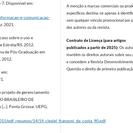
 6-7. Disponível em:
A menção a marcas comerciais ou prod
específicos destina-se apenas à identifi
informacao-e-comunicacao-
sem qualquer vínculo promocional por 
z. 2021.
dos autores ou da revista.
aso sobre o uso e
Contrato de Licença (para artigos
e Estrela/RS. 2012.
publicados a partir de 2025):
Os auto
ama de Pós-Graduação em
mantêm os direitos autorais sobre seu a
, 2012.
e concedem a Revista Desenvolviment
Questão o direito de primeira publicaçã
 em:
21.
o projeto de gerenciamento
ESSO BRASILEIRO DE
...]. Ponta Grossa: UEPG,
2015/pdf_resumos/14/14_cleziel_franzoni_da_costa_90.pdf
.