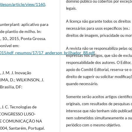
domínio público ou cobertos por exceç
/deson/article/view/1160
.
legais.
A licença não garante todos os direitos
nterplant: aplicativo para
necessários para usos específicos (ex.:
e plantio de milho. In:
direitos de imagem, privacidade ou mor
., 2015, Ponta Grossa.
ponível em:
A revista não se responsabiliza pelas o
o2015/pdf_resumos/17/17_anderson_brilhador_88.pdf
.
expressas nos artigos, que são de excl
responsabilidade dos autores. O Editor
apoio do Comitê Editorial, reserva-se o
J. M. J. Inovação
direito de sugerir ou solicitar modificaç
: LIMA, D.; WILKINSON, J.
quando necessário.
 Brasília, DF:
Somente serão aceitos artigos científic
originais, com resultados de pesquisas 
. C. Tecnologias de
interesse que não tenham sido publica
n: CONGRESSO LUSO-
nem submetidos simultaneamente a ou
O E COMUNICAÇÃO NA
periódico com o mesmo objetivo.
004, Santarém, Portugal.