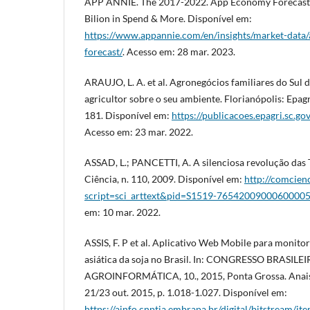
APP ANNIE. The 2017-2022. App Economy Forecast: 
Bilion in Spend & More. Disponível em:
https://www.appannie.com/en/insights/market-data
forecast/
. Acesso em: 28 mar. 2023.
ARAUJO, L. A. et al. Agronegócios familiares do Sul 
agricultor sobre o seu ambiente. Florianópolis: Epag
181. Disponível em:
https://publicacoes.epagri.sc.go
Acesso em: 23 mar. 2022.
ASSAD, L.; PANCETTI, A. A silenciosa revolução das 
Ciência, n. 110, 2009. Disponível em:
http://comcienc
script=sci_arttext&pid=S1519-7654200900060000
em: 10 mar. 2022.
ASSIS, F. P et al. Aplicativo Web Mobile para monit
asiática da soja no Brasil. In: CONGRESSO BRASILE
AGROINFORMÁTICA, 10., 2015, Ponta Grossa. Anais [
21/23 out. 2015, p. 1.018-1.027. Disponível em:
https://ainfo.cnptia.embrapa.br/digital/bitstream/