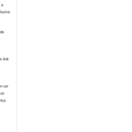
 a
clusive
sde
 link
m ser
cas
nça.