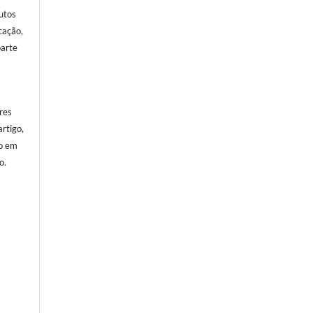
utos
cação,
parte
res
rtigo,
o em
o.