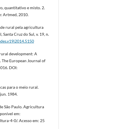
, quantitativo e misto. 2.
e: Artmed, 2010.
e rural pela agricultura
 Santa Cruz do Sul, v. 19, n.
redes.v19i2014.5150
rural development: A
h. The European Journal of
 2016. DOI:
as para o meio rural.
./jun. 1984.
e São Paulo. Agricultura
sponível em:
ltura-4-0/. Acesso em: 25