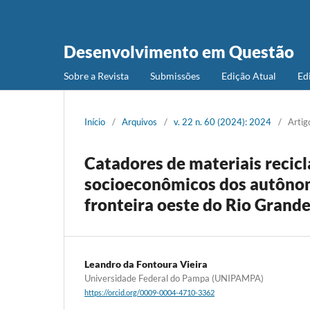
Desenvolvimento em Questão
Sobre a Revista
Submissões
Edição Atual
Ed
Início
/
Arquivos
/
v. 22 n. 60 (2024): 2024
/
Artig
Catadores de materiais recic
socioeconômicos dos autônom
fronteira oeste do Rio Grande
Leandro da Fontoura Vieira
Universidade Federal do Pampa (UNIPAMPA)
https://orcid.org/0009-0004-4710-3362