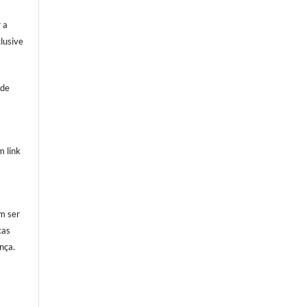
 a
clusive
sde
 link
m ser
cas
nça.