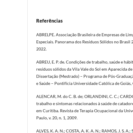
Referências
ABRELPE. Associação Brasileira de Empresas de Lim
Especiais. Panorama dos Resíduos Sólidos no Brasil 
2022.
ABREU, E. P. de. Condições de trabalho, saúde e hábi
resíduos sólidos da Vila Vale do Sol em Aparecida d
Dissertação (Mestrado) – Programa de Pós-Graduaç
e Saúde – Pontifícia Universidade Católica de Goiás,
ALENCAR, M. do C. B. de; ORLANDINI, C. C.; CARDO
trabalho e sintomas relacionados à saúde de catadore
em Curitiba. Revista de Terapia Ocupacional da Univ
Paulo, v. 20, n. 1, 2009.
ALVES, K. A. N.; COSTA, A. K. A. N.; RAMOS, J. S. A.; S