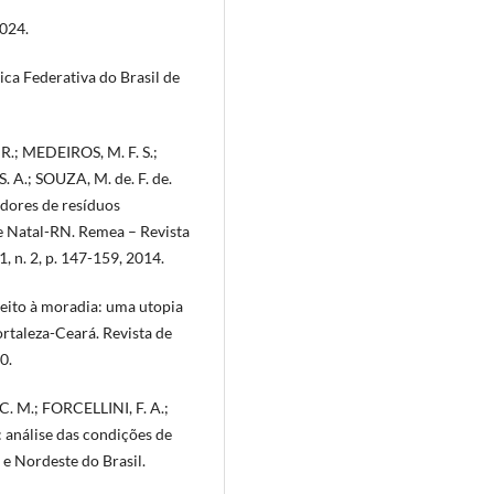
2024.
ca Federativa do Brasil de
 R.; MEDEIROS, M. F. S.;
S. A.; SOUZA, M. de. F. de.
dores de resíduos
e Natal-RN. Remea – Revista
 n. 2, p. 147-159, 2014.
eito à moradia: uma utopia
ortaleza-Ceará. Revista de
0.
. M.; FORCELLINI, F. A.;
 análise das condições de
 e Nordeste do Brasil.