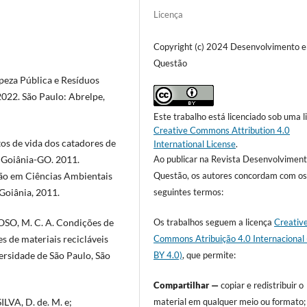
Licença
Copyright (c) 2024 Desenvolvimento 
Questão
peza Pública e Resíduos
2022. São Paulo: Abrelpe,
Este trabalho está licenciado sob uma l
Creative Commons Attribution 4.0
tos de vida dos catadores de
International License
.
Ao publicar na Revista Desenvolvimen
e Goiânia-GO. 2011.
Questão, os autores concordam com o
ão em Ciências Ambientais
seguintes termos:
 Goiânia, 2011.
Os trabalhos seguem a licença
Creativ
SO, M. C. A. Condições de
Commons Atribuição 4.0 Internacional
s de materiais recicláveis
BY 4.0)
, que permite:
ersidade de São Paulo, São
Compartilhar —
copiar e redistribuir o
material em qualquer meio ou formato;
ILVA, D. de. M. e;