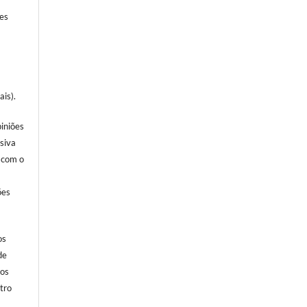
ões
ais).
piniões
usiva
, com o
ões
os
de
dos
tro