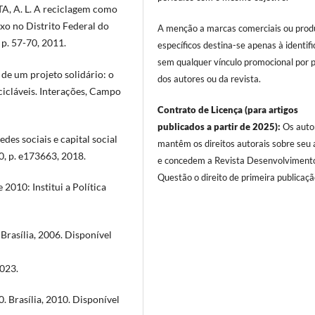
A, A. L. A reciclagem como
xo no Distrito Federal do
A menção a marcas comerciais ou prod
, p. 57-70, 2011.
específicos destina-se apenas à identifi
sem qualquer vínculo promocional por 
de um projeto solidário: o
dos autores ou da revista.
cicláveis. Interações, Campo
Contrato de Licença (para artigos
publicados a partir de 2025):
Os auto
es sociais e capital social
mantêm os direitos autorais sobre seu a
0, p. e173663, 2018.
e concedem a Revista Desenvolviment
Questão o direito de primeira publicaçã
 2010: Institui a Política
Brasília, 2006. Disponível
2023.
. Brasília, 2010. Disponível