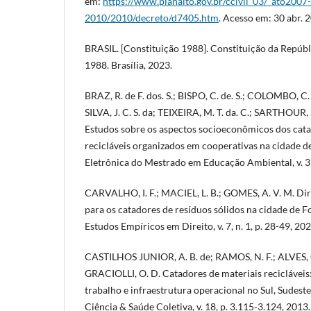
em:
https://www.planalto.gov.br/ccivil_03/_ato2007-
2010/2010/decreto/d7405.htm
. Acesso em: 30 abr. 
BRASIL. [Constituição 1988]. Constituição da Repúbli
1988. Brasília, 2023.
BRAZ, R. de F. dos. S.; BISPO, C. de. S.; COLOMBO, C.
SILVA, J. C. S. da; TEIXEIRA, M. T. da. C.; SARTHOUR, 
Estudos sobre os aspectos socioeconômicos dos cata
recicláveis organizados em cooperativas na cidade d
Eletrônica do Mestrado em Educação Ambiental, v. 31,
CARVALHO, I. F.; MACIEL, L. B.; GOMES, A. V. M. Dir
para os catadores de resíduos sólidos na cidade de F
Estudos Empíricos em Direito, v. 7, n. 1, p. 28-49, 202
CASTILHOS JUNIOR, A. B. de; RAMOS, N. F.; ALVES, C
GRACIOLLI, O. D. Catadores de materiais recicláveis:
trabalho e infraestrutura operacional no Sul, Sudeste
Ciência & Saúde Coletiva, v. 18, p. 3.115-3.124, 2013.