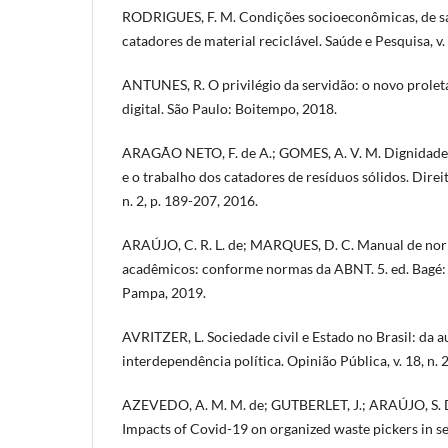
RODRIGUES, F. M. Condições socioeconômicas, de sa
catadores de material reciclável. Saúde e Pesquisa, v. 
ANTUNES, R. O privilégio da servidão: o novo proleta
digital. São Paulo: Boitempo, 2018.
ARAGÃO NETO, F. de A.; GOMES, A. V. M. Dignidad
e o trabalho dos catadores de resíduos sólidos. Direi
n. 2, p. 189-207, 2016.
ARAÚJO, C. R. L. de; MARQUES, D. C. Manual de nor
acadêmicos: conforme normas da ABNT. 5. ed. Bagé:
Pampa, 2019.
AVRITZER, L. Sociedade civil e Estado no Brasil: da 
interdependência política. Opinião Pública, v. 18, n. 
AZEVEDO, A. M. M. de; GUTBERLET, J.; ARAÚJO, S. D
Impacts of Covid-19 on organized waste pickers in se