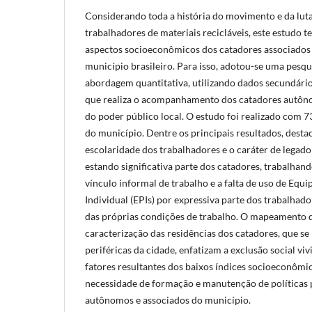
Considerando toda a história do movimento e da luta
trabalhadores de materiais recicláveis, este estudo 
aspectos socioeconômicos dos catadores associado
município brasileiro. Para isso, adotou-se uma pesqu
abordagem quantitativa, utilizando dados secundári
que realiza o acompanhamento dos catadores autôno
do poder público local. O estudo foi realizado com 73
do município. Dentre os principais resultados, desta
escolaridade dos trabalhadores e o caráter de legado 
estando significativa parte dos catadores, trabalhan
vínculo informal de trabalho e a falta de uso de Eq
Individual (EPIs) por expressiva parte dos trabalhado
das próprias condições de trabalho. O mapeamento 
caracterização das residências dos catadores, que se
periféricas da cidade, enfatizam a exclusão social viv
fatores resultantes dos baixos índices socioeconômic
necessidade de formação e manutenção de políticas 
autônomos e associados do município.