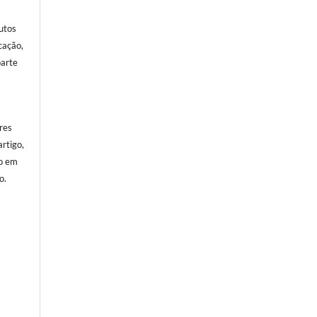
utos
cação,
parte
res
rtigo,
o em
o.