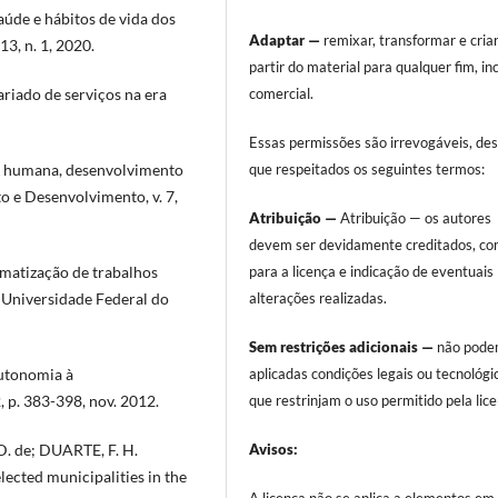
úde e hábitos de vida dos
Adaptar —
remixar, transformar e criar
13, n. 1, 2020.
partir do material para qualquer fim, in
comercial.
riado de serviços na era
Essas permissões são irrevogáveis, de
que respeitados os seguintes termos:
e humana, desenvolvimento
to e Desenvolvimento, v. 7,
Atribuição —
Atribuição — os autores
devem ser devidamente creditados, com
para a licença e indicação de eventuais
matização de trabalhos
alterações realizadas.
 Universidade Federal do
Sem restrições adicionais —
não pode
aplicadas condições legais ou tecnológi
autonomia à
que restrinjam o uso permitido pela lice
2, p. 383-398, nov. 2012.
Avisos:
. de; DUARTE, F. H.
lected municipalities in the