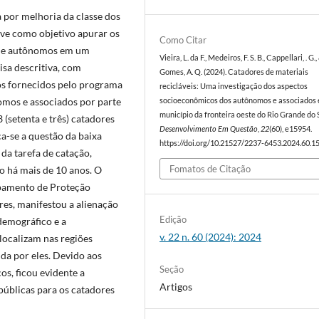
 por melhoria da classe dos
teve como objetivo apurar os
Como Citar
s e autônomos em um
Vieira, L. da F., Medeiros, F. S. B., Cappellari, . G.,
isa descritiva, com
Gomes, A. Q. (2024). Catadores de materiais
os fornecidos pelo programa
recicláveis: Uma investigação dos aspectos
mos e associados por parte
socioeconômicos dos autônomos e associados
município da fronteira oeste do Rio Grande do S
 (setenta e três) catadores
Desenvolvimento Em Questão
,
22
(60), e15954.
ca-se a questão da baixa
https://doi.org/10.21527/2237-6453.2024.60.1
da tarefa de catação,
Fomatos de Citação
do há mais de 10 anos. O
uipamento de Proteção
res, manifestou a alienação
Edição
demográfico e a
v. 22 n. 60 (2024): 2024
 localizam nas regiões
ida por eles. Devido aos
Seção
os, ficou evidente a
Artigos
públicas para os catadores