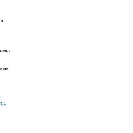
em
icença
to em
s
e
 (CC