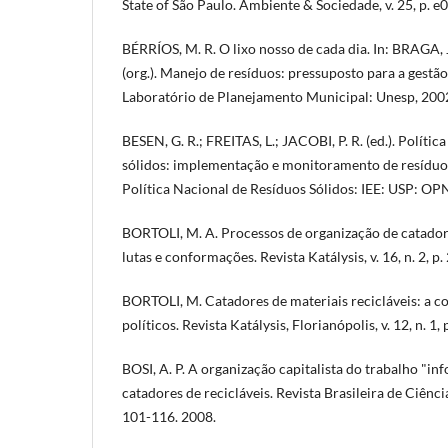
State of São Paulo. Ambiente & Sociedade, v. 25, p. e
BÉRRÍOS, M. R. O lixo nosso de cada dia. In: BRAGA, 
(org.). Manejo de resíduos: pressuposto para a gestão
Laboratório de Planejamento Municipal: Unesp, 2002.
BESEN, G. R.; FREITAS, L.; JACOBI, P. R. (ed.). Polític
sólidos: implementação e monitoramento de resíduo
Política Nacional de Resíduos Sólidos: IEE: USP: OP
BORTOLI, M. A. Processos de organização de catadore
lutas e conformações. Revista Katálysis, v. 16, n. 2, p.
BORTOLI, M. Catadores de materiais recicláveis: a c
políticos. Revista Katálysis, Florianópolis, v. 12, n. 1,
BOSI, A. P. A organização capitalista do trabalho "in
catadores de recicláveis. Revista Brasileira de Ciências
101-116. 2008.