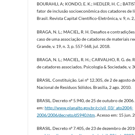
BOURAHLI, A; KONDO, E. K.; HEDLER, H. C.; BATIST
fator de inclusão socioeconômica dos catadores de li
Brasil. Revista Capital Científico-Eletrônica, v. 9, n. 2
BRAGA, N. L.; MACIEL, R. H. Desafios e contradições 
caso de uma associação de catadores de materiais re
Grande, v. 19, n. 3, p. 557-568, jul. 2018.
BRAGA, N. L.; MACIEL, R. H.; CARVALHO, R. G. de. Red
de catadores associados. Psicologia & Sociedade, v. 3
BRASIL. Constituição. Lei n° 12.305, de 2 de agosto de
Nacional de Resíduos Sólidos. Brasília, 2 ago. 2010.
BRASIL. Decreto nº 5.940, de 25 de outubro de 2006. 
em:
http://www.planalto.gov.br/ccivil_03/_ato2004-
2006/2006/decreto/d5940.htm
. Acesso em: 15 jun. 
BRASIL. Decreto nº 7.405, de 23 de dezembro de 2010