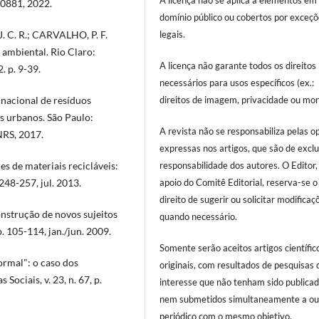
A licença não se aplica a elementos em
00881, 2022.
domínio público ou cobertos por exceç
legais.
J. C. R.; CARVALHO, P. F.
 ambiental. Rio Claro:
A licença não garante todos os direitos
 p. 9-39.
necessários para usos específicos (ex.:
direitos de imagem, privacidade ou mor
a nacional de resíduos
s urbanos. São Paulo:
A revista não se responsabiliza pelas o
NRS, 2017.
expressas nos artigos, que são de excl
responsabilidade dos autores. O Editor
s de materiais recicláveis:
apoio do Comitê Editorial, reserva-se o
 248-257, jul. 2013.
direito de sugerir ou solicitar modificaç
onstrução de novos sujeitos
quando necessário.
 p. 105-114, jan./jun. 2009.
Somente serão aceitos artigos científic
formal": o caso dos
originais, com resultados de pesquisas 
 Sociais, v. 23, n. 67, p.
interesse que não tenham sido publica
nem submetidos simultaneamente a ou
periódico com o mesmo objetivo.