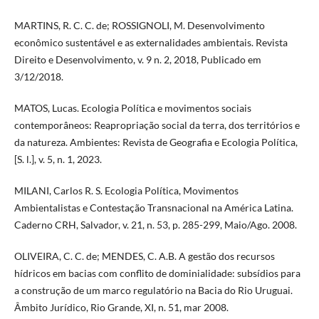
MARTINS, R. C. C. de; ROSSIGNOLI, M. Desenvolvimento
econômico sustentável e as externalidades ambientais. Revista
Direito e Desenvolvimento, v. 9 n. 2, 2018, Publicado em
3/12/2018.
MATOS, Lucas. Ecologia Política e movimentos sociais
contemporâneos: Reapropriação social da terra, dos territórios e
da natureza. Ambientes: Revista de Geografia e Ecologia Política,
[S. l.], v. 5, n. 1, 2023.
MILANI, Carlos R. S. Ecologia Política, Movimentos
Ambientalistas e Contestação Transnacional na América Latina.
Caderno CRH, Salvador, v. 21, n. 53, p. 285-299, Maio/Ago. 2008.
OLIVEIRA, C. C. de; MENDES, C. A.B. A gestão dos recursos
hídricos em bacias com conflito de dominialidade: subsídios para
a construção de um marco regulatório na Bacia do Rio Uruguai.
Âmbito Jurídico, Rio Grande, XI, n. 51, mar 2008.