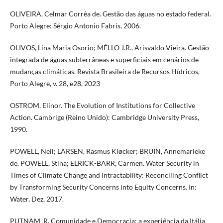
OLIVEIRA, Celmar Corrêa de. Gestão das águas no estado federal.
Porto Alegre: Sérgio Antonio Fabris, 2006.
OLIVOS, Lina Maria Osorio; MÉLLO J.R., Arisvaldo Vieira. Gestão
integrada de águas subterrâneas e superficiais em cenários de
mudanças climáticas. Revista Brasileira de Recursos Hídricos,
Porto Alegre, v. 28, e28, 2023
OSTROM, Elinor. The Evolution of Institutions for Collective
Action. Cambrige (Reino Unido): Cambridge University Press,
1990.
POWELL, Neil; LARSEN, Rasmus Kløcker; BRUIN, Annemarieke
de. POWELL, Stina; ELRICK-BARR, Carmen. Water Security in
Times of Climate Change and Intractability: Reconciling Conflict
by Transforming Security Concerns into Equity Concerns. In:
Water, Dez. 2017.
PUTNAM, R. Comunidade e Democracia: a experiência da Itália