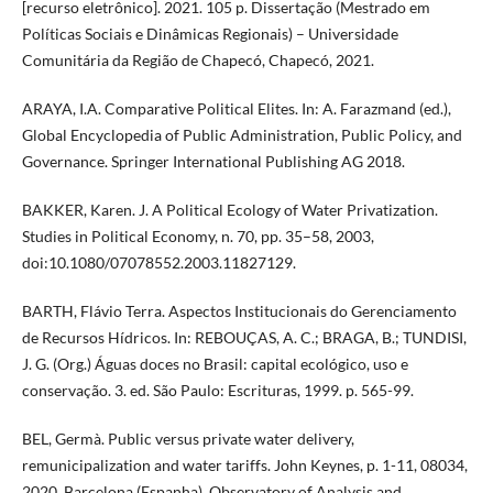
[recurso eletrônico]. 2021. 105 p. Dissertação (Mestrado em
Políticas Sociais e Dinâmicas Regionais) – Universidade
Comunitária da Região de Chapecó, Chapecó, 2021.
ARAYA, I.A. Comparative Political Elites. In: A. Farazmand (ed.),
Global Encyclopedia of Public Administration, Public Policy, and
Governance. Springer International Publishing AG 2018.
BAKKER, Karen. J. A Political Ecology of Water Privatization.
Studies in Political Economy, n. 70, pp. 35–58, 2003,
doi:10.1080/07078552.2003.11827129.
BARTH, Flávio Terra. Aspectos Institucionais do Gerenciamento
de Recursos Hídricos. In: REBOUÇAS, A. C.; BRAGA, B.; TUNDISI,
J. G. (Org.) Águas doces no Brasil: capital ecológico, uso e
conservação. 3. ed. São Paulo: Escrituras, 1999. p. 565-99.
BEL, Germà. Public versus private water delivery,
remunicipalization and water tariffs. John Keynes, p. 1-11, 08034,
2020, Barcelona (Espanha), Observatory of Analysis and