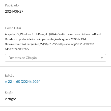
Publicado
2024-08-27
Como Citar
Ampolini, G., Winckler, S. ., & Renk, A. . (2024). Gestão de recursos hídricos no Brasil:
Desafios e oportunidades na implementação da agenda 2030 da ONU .
Desenvolvimento Em Questão
,
22
(60), e15995. https://doi.org/10.21527/2237-
6453.2024.60.15995
Fomatos de Citação
Edição
v. 22 n. 60 (2024): 2024
Seção
Artigos