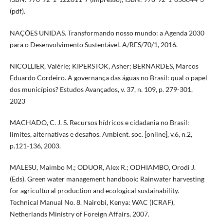
(pdf).
NAÇÕES UNIDAS. Transformando nosso mundo: a Agenda 2030
para o Desenvolvimento Sustentável. A/RES/70/1, 2016.
NICOLLIER, Valérie; KIPERSTOK, Asher; BERNARDES, Marcos
Eduardo Cordeiro. A governança das águas no Brasil: qual o papel
dos municípios? Estudos Avançados, v. 37, n. 109, p. 279-301,
2023
MACHADO, C. J. S. Recursos hídricos e cidadania no Brasil:
limites, alternativas e desafios. Ambient. soc. [online], v.6, n.2,
p.121-136, 2003.
MALESU, Maimbo M.; ODUOR, Alex R.; ODHIAMBO, Orodi J.
(Eds). Green water management handbook: Rainwater harvesting
for agricultural production and ecological sustainability.
Technical Manual No. 8. Nairobi, Kenya: WAC (ICRAF),
Netherlands Ministry of Foreign Affairs, 2007.