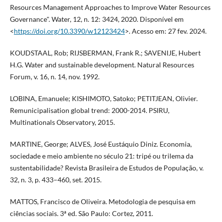
Resources Management Approaches to Improve Water Resources
Governance". Water, 12, n. 12: 3424, 2020. Disponível em
<
https://doi.org/10.3390/w12123424
>. Acesso em: 27 fev. 2024.
KOUDSTAAL, Rob; RIJSBERMAN, Frank R.; SAVENIJE, Hubert
H.G. Water and sustainable development. Natural Resources
Forum, v. 16, n. 14, nov. 1992.
LOBINA, Emanuele; KISHIMOTO, Satoko; PETITJEAN, Olivier.
Remunicipalisation global trend: 2000-2014. PSIRU,
Multinationals Observatory, 2015.
MARTINE, George; ALVES, José Eustáquio Diniz. Economia,
sociedade e meio ambiente no século 21: tripé ou trilema da
sustentabilidade? Revista Brasileira de Estudos de População, v.
32, n. 3, p. 433–460, set. 2015.
MATTOS, Francisco de Oliveira. Metodologia de pesquisa em
ciências sociais. 3ª ed. São Paulo: Cortez, 2011.