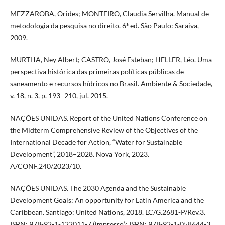
MEZZAROBA, Orides; MONTEIRO, Claudia Servilha. Manual de
metodologia da pesquisa no direito. 6ª ed. São Paulo: Saraiva,
2009.
MURTHA, Ney Albert; CASTRO, José Esteban; HELLER, Léo. Uma
perspectiva histórica das primeiras políticas públicas de
saneamento e recursos hídricos no Brasil. Ambiente & Sociedade,
v. 18, n. 3, p. 193–210, jul. 2015.
NAÇÕES UNIDAS. Report of the United Nations Conference on
the Midterm Comprehensive Review of the Objectives of the
International Decade for Action, “Water for Sustainable
Development”, 2018–2028. Nova York, 2023.
A/CONF.240/2023/10.
NAÇÕES UNIDAS. The 2030 Agenda and the Sustainable
Development Goals: An opportunity for Latin America and the
Caribbean. Santiago: United Nations, 2018. LC/G.2681-P/Rev.3.
ISBN: 978-92-1-122011-7 (impresso); ISBN: 978-92-1-058644-3