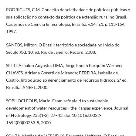
RODRIGUES, C.M. Conceito de seletividade de políticas públicas e
sua aplicação no contexto da política de extensão rural no Brasil.
Cadernos de Ciência & Tecnologia, Brasília, v.14, n.1, p.113-154,
1997.
SANTOS, Milton. O Brasil: território e sociedade no início do
Século XXI. 10. ed. Rio de Janeiro: Record, 2008.
SETTI, Arnaldo Augusto; LIMA, Jorge Enoch Furquim Wernec;
CHAVES, Adriana Goretti de Miranda; PEREIRA, Isabella de
Castro. Introdução ao gerenciamento de recursos hídricos. 2ª ed.
Brasília: ANEEL, 2000.
SOPHOCLEOUS, Mario. From safe yield to sustainable
development of water resources—the Kansas experience. Journal
of Hydrology, 235(1-2), 27–43. doi:10.1016/s0022-
1694(00)00263-8, 2000.
SOUZA, Matilde de; VERSIEUX, Bernardo Hoffman. O Brasil na