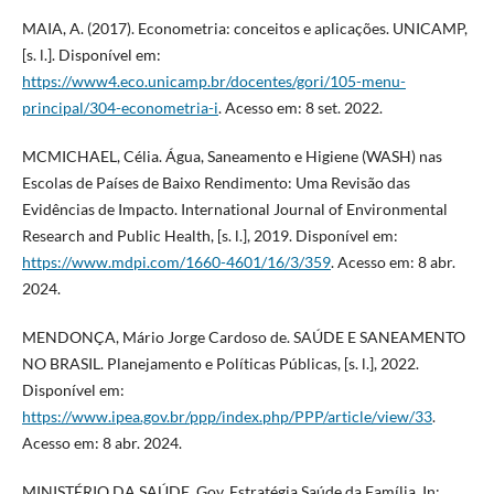
MAIA, A. (2017). Econometria: conceitos e aplicações. UNICAMP,
[s. l.]. Disponível em:
https://www4.eco.unicamp.br/docentes/gori/105-menu-
principal/304-econometria-i
. Acesso em: 8 set. 2022.
MCMICHAEL, Célia. Água, Saneamento e Higiene (WASH) nas
Escolas de Países de Baixo Rendimento: Uma Revisão das
Evidências de Impacto. International Journal of Environmental
Research and Public Health, [s. l.], 2019. Disponível em:
https://www.mdpi.com/1660-4601/16/3/359
. Acesso em: 8 abr.
2024.
MENDONÇA, Mário Jorge Cardoso de. SAÚDE E SANEAMENTO
NO BRASIL. Planejamento e Políticas Públicas, [s. l.], 2022.
Disponível em:
https://www.ipea.gov.br/ppp/index.php/PPP/article/view/33
.
Acesso em: 8 abr. 2024.
MINISTÉRIO DA SAÚDE, Gov. Estratégia Saúde da Família. In: