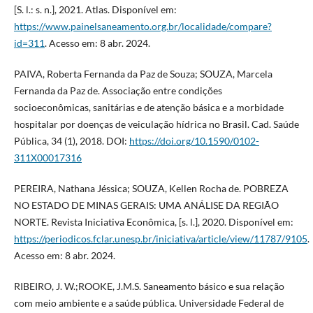
[S. l.: s. n.], 2021. Atlas. Disponível em:
https://www.painelsaneamento.org.br/localidade/compare?
id=311
. Acesso em: 8 abr. 2024.
PAIVA, Roberta Fernanda da Paz de Souza; SOUZA, Marcela
Fernanda da Paz de. Associação entre condições
socioeconômicas, sanitárias e de atenção básica e a morbidade
hospitalar por doenças de veiculação hídrica no Brasil. Cad. Saúde
Pública, 34 (1), 2018. DOI:
https://doi.org/10.1590/0102-
311X00017316
PEREIRA, Nathana Jéssica; SOUZA, Kellen Rocha de. POBREZA
NO ESTADO DE MINAS GERAIS: UMA ANÁLISE DA REGIÃO
NORTE. Revista Iniciativa Econômica, [s. l.], 2020. Disponível em:
https://periodicos.fclar.unesp.br/iniciativa/article/view/11787/9105
.
Acesso em: 8 abr. 2024.
RIBEIRO, J. W.;ROOKE, J.M.S. Saneamento básico e sua relação
com meio ambiente e a saúde pública. Universidade Federal de