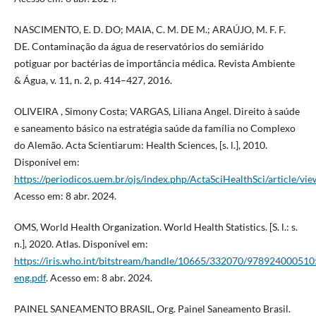
NASCIMENTO, E. D. DO; MAIA, C. M. DE M.; ARAÚJO, M. F. F.
DE. Contaminação da água de reservatórios do semiárido
potiguar por bactérias de importância médica. Revista Ambiente
& Água, v. 11, n. 2, p. 414–427, 2016.
OLIVEIRA , Simony Costa; VARGAS, Liliana Angel. Direito à saúde
e saneamento básico na estratégia saúde da família no Complexo
do Alemão. Acta Scientiarum: Health Sciences, [s. l.], 2010.
Disponível em:
https://periodicos.uem.br/ojs/index.php/ActaSciHealthSci/article/v
Acesso em: 8 abr. 2024.
OMS, World Health Organization. World Health Statistics. [S. l.: s.
n.], 2020. Atlas. Disponível em:
https://iris.who.int/bitstream/handle/10665/332070/978924000510
eng.pdf
. Acesso em: 8 abr. 2024.
PAINEL SANEAMENTO BRASIL, Org. Painel Saneamento Brasil.