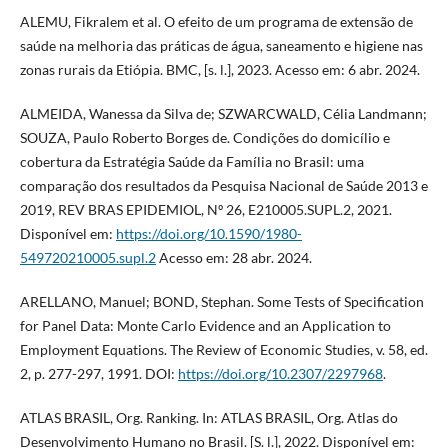
ALEMU, Fikralem et al. O efeito de um programa de extensão de
saúde na melhoria das práticas de água, saneamento e higiene nas
zonas rurais da Etiópia. BMC, [s. l.], 2023. Acesso em: 6 abr. 2024.
ALMEIDA, Wanessa da Silva de; SZWARCWALD, Célia Landmann;
SOUZA, Paulo Roberto Borges de. Condições do domicílio e
cobertura da Estratégia Saúde da Família no Brasil: uma
comparação dos resultados da Pesquisa Nacional de Saúde 2013 e
2019, REV BRAS EPIDEMIOL, Nº 26, E210005.SUPL.2, 2021.
Disponível em:
https://doi.org/10.1590/1980-
549720210005.supl.2
Acesso em: 28 abr. 2024.
ARELLANO, Manuel; BOND, Stephan. Some Tests of Specification
for Panel Data: Monte Carlo Evidence and an Application to
Employment Equations. The Review of Economic Studies, v. 58, ed.
2, p. 277-297, 1991. DOI:
https://doi.org/10.2307/2297968
.
ATLAS BRASIL, Org. Ranking. In: ATLAS BRASIL, Org. Atlas do
Desenvolvimento Humano no Brasil. [S. l.], 2022. Disponível em: