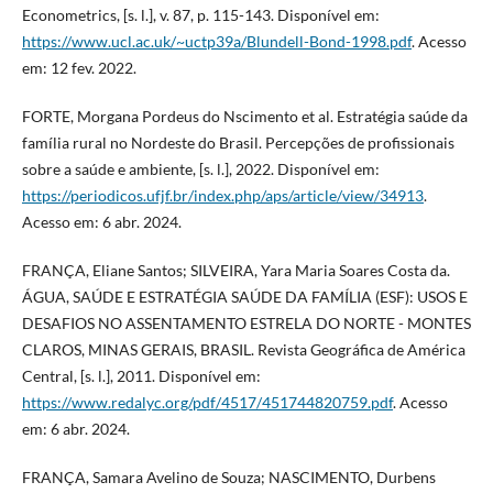
Econometrics, [s. l.], v. 87, p. 115-143. Disponível em:
https://www.ucl.ac.uk/~uctp39a/Blundell-Bond-1998.pdf
. Acesso
em: 12 fev. 2022.
FORTE, Morgana Pordeus do Nscimento et al. Estratégia saúde da
família rural no Nordeste do Brasil. Percepções de profissionais
sobre a saúde e ambiente, [s. l.], 2022. Disponível em:
https://periodicos.ufjf.br/index.php/aps/article/view/34913
.
Acesso em: 6 abr. 2024.
FRANÇA, Eliane Santos; SILVEIRA, Yara Maria Soares Costa da.
ÁGUA, SAÚDE E ESTRATÉGIA SAÚDE DA FAMÍLIA (ESF): USOS E
DESAFIOS NO ASSENTAMENTO ESTRELA DO NORTE - MONTES
CLAROS, MINAS GERAIS, BRASIL. Revista Geográfica de América
Central, [s. l.], 2011. Disponível em:
https://www.redalyc.org/pdf/4517/451744820759.pdf
. Acesso
em: 6 abr. 2024.
FRANÇA, Samara Avelino de Souza; NASCIMENTO, Durbens