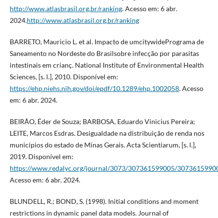
http://www.atlasbrasil.org.br/ranking
. Acesso em: 6 abr.
2024.
http://www.atlasbrasil.org.br/ranking
BARRETO, Mauricio L. et al. Impacto de umcitywidePrograma de
Saneamento no Nordeste do Brasilsobre infecção por parasitas
intestinais em crianç. National Institute of Environmental Health
Sciences, [s. l.], 2010. Disponível em:
https://ehp.niehs.nih.gov/doi/epdf/10.1289/ehp.1002058
. Acesso
em: 6 abr. 2024.
BEIRÃO, Éder de Souza; BARBOSA, Eduardo Vinicius Pereira;
LEITE, Marcos Esdras. Desigualdade na distribuição de renda nos
municípios do estado de Minas Gerais. Acta Scientiarum, [s. l.],
2019. Disponível em:
https://www.redalyc.org/journal/3073/307361599005/30736159900
Acesso em: 6 abr. 2024.
BLUNDELL, R.; BOND, S. (1998). Initial conditions and moment
restrictions in dynamic panel data models. Journal of