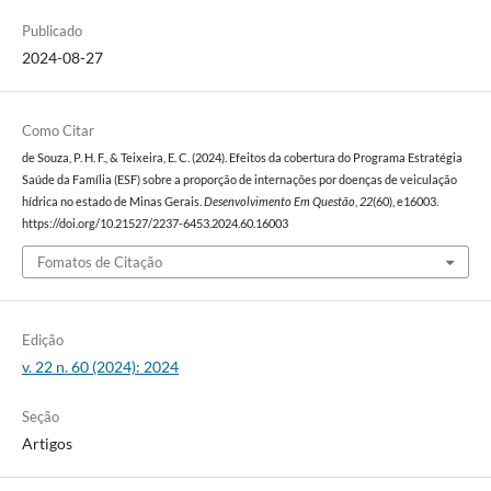
Publicado
2024-08-27
Como Citar
de Souza, P. H. F., & Teixeira, E. C. (2024). Efeitos da cobertura do Programa Estratégia
Saúde da Família (ESF) sobre a proporção de internações por doenças de veiculação
hídrica no estado de Minas Gerais.
Desenvolvimento Em Questão
,
22
(60), e16003.
https://doi.org/10.21527/2237-6453.2024.60.16003
Fomatos de Citação
Edição
v. 22 n. 60 (2024): 2024
Seção
Artigos