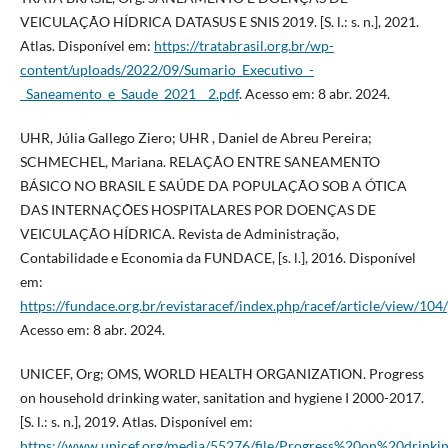
VEICULAÇÃO HÍDRICA DATASUS E SNIS 2019. [S. l.: s. n.], 2021.
Atlas. Disponível em:
https://tratabrasil.org.br/wp-
content/uploads/2022/09/Sumario_Executivo_-
_Saneamento_e_Saude_2021__2.pdf
. Acesso em: 8 abr. 2024.
UHR, Júlia Gallego Ziero; UHR , Daniel de Abreu Pereira;
SCHMECHEL, Mariana. RELAÇÃO ENTRE SANEAMENTO
BÁSICO NO BRASIL E SAÚDE DA POPULAÇÃO SOB A ÓTICA
DAS INTERNAÇÕES HOSPITALARES POR DOENÇAS DE
VEICULAÇÃO HÍDRICA. Revista de Administração,
Contabilidade e Economia da FUNDACE, [s. l.], 2016. Disponível
em:
https://fundace.org.br/revistaracef/index.php/racef/article/view/104
Acesso em: 8 abr. 2024.
UNICEF, Org; OMS, WORLD HEALTH ORGANIZATION. Progress
on household drinking water, sanitation and hygiene I 2000-2017.
[S. l.: s. n.], 2019. Atlas. Disponível em:
https://www.unicef.org/media/55276/file/Progress%20on%20drin