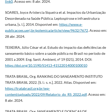
link0
. Acesso em: 8 abr. 2024.
SOARES, Joyce Aristercia Siqueira et al. Impactos da Urbanização
Desordenada na Saúde Pública. Leptospirose e infraestrutura
urbana, [s. l.], 2014. Disponível em:
https://www.e-
publicacoes.uerj.br/polemica/article/view/9632/7672
. Acesso em:
28 abr. 2024.
TEIXEIRA, Júlio César et al. Estudo do impacto das deficiências de
saneamento básico sobre a saúde pública no Brasil no período de
2001 a 2009. Eng. Sanit. Ambient, nº 19 (021), 2014. DOI:
https://doi.org/10.1590/S1413-41522014000100010
TRATA BRASIL, Org. RANKING DO SANEAMENTO INSTITUTO
TRATA BRASIL 2022. [S. l.: s. n.], 2022. Atlas. Disponível em:
https://tratabrasil.org.br/wp-
content/uploads/2022/09/Relatorio_do_RS_2022.pdf
. Acesso em:
8 abr. 2024.
TRATA BRASIL, Org. SANEAMENTO E DOENÇAS DE