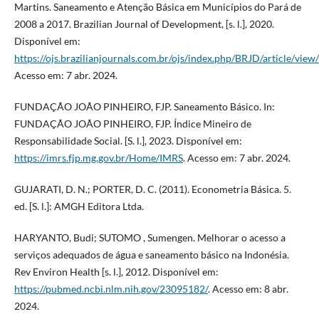
Martins. Saneamento e Atenção Básica em Municípios do Pará de
2008 a 2017. Brazilian Journal of Development, [s. l.], 2020.
Disponível em:
https://ojs.brazilianjournals.com.br/ojs/index.php/BRJD/article/vie
Acesso em: 7 abr. 2024.
FUNDAÇÃO JOÃO PINHEIRO, FJP. Saneamento Básico. In:
FUNDAÇÃO JOÃO PINHEIRO, FJP. Índice Mineiro de
Responsabilidade Social. [S. l.], 2023. Disponível em:
https://imrs.fjp.mg.gov.br/Home/IMRS
. Acesso em: 7 abr. 2024.
GUJARATI, D. N.; PORTER, D. C. (2011). Econometria Básica. 5.
ed. [S. l.]: AMGH Editora Ltda.
HARYANTO, Budi; SUTOMO , Sumengen. Melhorar o acesso a
serviços adequados de água e saneamento básico na Indonésia.
Rev Environ Health [s. l.], 2012. Disponível em:
https://pubmed.ncbi.nlm.nih.gov/23095182/
. Acesso em: 8 abr.
2024.