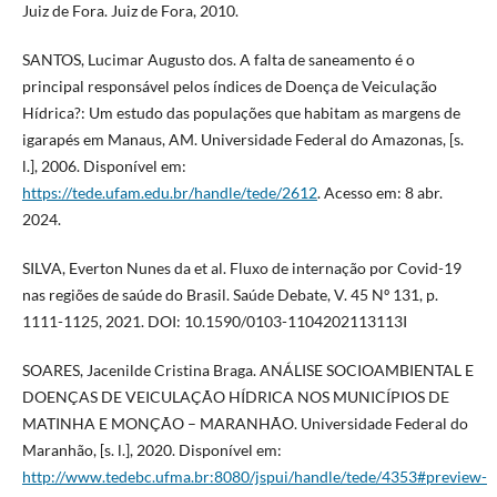
Juiz de Fora. Juiz de Fora, 2010.
SANTOS, Lucimar Augusto dos. A falta de saneamento é o
principal responsável pelos índices de Doença de Veiculação
Hídrica?: Um estudo das populações que habitam as margens de
igarapés em Manaus, AM. Universidade Federal do Amazonas, [s.
l.], 2006. Disponível em:
https://tede.ufam.edu.br/handle/tede/2612
. Acesso em: 8 abr.
2024.
SILVA, Everton Nunes da et al. Fluxo de internação por Covid-19
nas regiões de saúde do Brasil. Saúde Debate, V. 45 Nº 131, p.
1111-1125, 2021. DOI: 10.1590/0103-1104202113113I
SOARES, Jacenilde Cristina Braga. ANÁLISE SOCIOAMBIENTAL E
DOENÇAS DE VEICULAÇÃO HÍDRICA NOS MUNICÍPIOS DE
MATINHA E MONÇÃO – MARANHÃO. Universidade Federal do
Maranhão, [s. l.], 2020. Disponível em:
http://www.tedebc.ufma.br:8080/jspui/handle/tede/4353#preview-