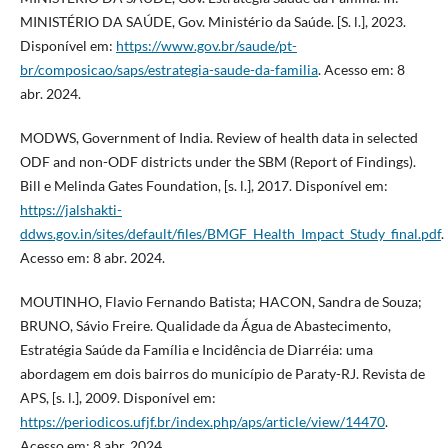
MINISTÉRIO DA SAÚDE, Gov. Ministério da Saúde. [S. l.], 2023.
Disponível em:
https://www.gov.br/saude/pt-
br/composicao/saps/estrategia-saude-da-familia
. Acesso em: 8
abr. 2024.
MODWS, Government of India. Review of health data in selected
ODF and non-ODF districts under the SBM (Report of Findings).
Bill e Melinda Gates Foundation, [s. l.], 2017. Disponível em:
https://jalshakti-
ddws.gov.in/sites/default/files/BMGF_Health_Impact_Study_final.pdf
.
Acesso em: 8 abr. 2024.
MOUTINHO, Flavio Fernando Batista; HACON, Sandra de Souza;
BRUNO, Sávio Freire. Qualidade da Água de Abastecimento,
Estratégia Saúde da Família e Incidência de Diarréia: uma
abordagem em dois bairros do município de Paraty-RJ. Revista de
APS, [s. l.], 2009. Disponível em:
https://periodicos.ufjf.br/index.php/aps/article/view/14470
.
Acesso em: 8 abr. 2024.