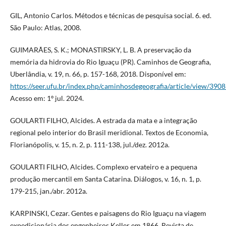
GIL, Antonio Carlos. Métodos e técnicas de pesquisa social. 6. ed.
São Paulo: Atlas, 2008.
GUIMARÃES, S. K.; MONASTIRSKY, L. B. A preservação da
memória da hidrovia do Rio Iguaçu (PR). Caminhos de Geografia,
Uberlândia, v. 19, n. 66, p. 157-168, 2018. Disponível em:
https://seer.ufu.br/index.php/caminhosdegeografia/article/view/390
Acesso em: 1º jul. 2024.
GOULARTI FILHO, Alcides. A estrada da mata e a integração
regional pelo interior do Brasil meridional. Textos de Economia,
Florianópolis, v. 15, n. 2, p. 111-138, jul./dez. 2012a.
GOULARTI FILHO, Alcides. Complexo ervateiro e a pequena
produção mercantil em Santa Catarina. Diálogos, v. 16, n. 1, p.
179-215, jan./abr. 2012a.
KARPINSKI, Cezar. Gentes e paisagens do Rio Iguaçu na viagem
expedicionária dos engenheiros Keller em 1866. Revista de