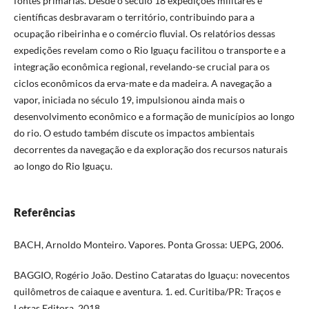
fontes primárias. Desde o século 18 expedições militares e
científicas desbravaram o território, contribuindo para a
ocupação ribeirinha e o comércio fluvial. Os relatórios dessas
expedições revelam como o Rio Iguaçu facilitou o transporte e a
integração econômica regional, revelando-se crucial para os
ciclos econômicos da erva-mate e da madeira. A navegação a
vapor, iniciada no século 19, impulsionou ainda mais o
desenvolvimento econômico e a formação de municípios ao longo
do rio. O estudo também discute os impactos ambientais
decorrentes da navegação e da exploração dos recursos naturais
ao longo do Rio Iguaçu.
Referências
BACH, Arnoldo Monteiro. Vapores. Ponta Grossa: UEPG, 2006.
BAGGIO, Rogério João. Destino Cataratas do Iguaçu: novecentos
quilômetros de caiaque e aventura. 1. ed. Curitiba/PR: Traços e
Letras Editora, 2018.