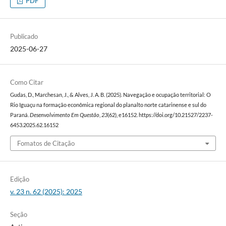
PDF
Publicado
2025-06-27
Como Citar
Gudas, D., Marchesan, J., & Alves, J. A. B. (2025). Navegação e ocupação territorial: O
Rio Iguaçu na formação econômica regional do planalto norte catarinense e sul do
Paraná.
Desenvolvimento Em Questão
,
23
(62), e16152. https://doi.org/10.21527/2237-
6453.2025.62.16152
Fomatos de Citação
Edição
v. 23 n. 62 (2025): 2025
Seção