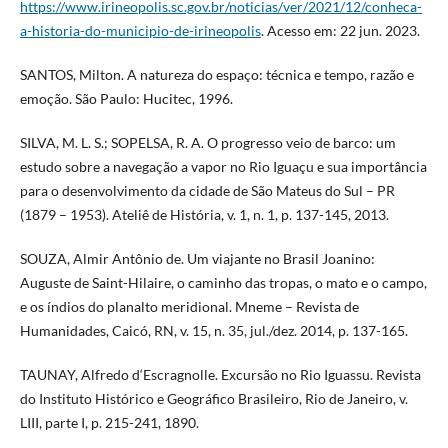
https://www.irineopolis.sc.gov.br/noticias/ver/2021/12/conheca-
a-historia-do-municipio-de-irineopolis
. Acesso em: 22 jun. 2023.
SANTOS, Milton. A natureza do espaço: técnica e tempo, razão e
emoção. São Paulo: Hucitec, 1996.
SILVA, M. L. S.; SOPELSA, R. A. O progresso veio de barco: um
estudo sobre a navegação a vapor no Rio Iguaçu e sua importância
para o desenvolvimento da cidade de São Mateus do Sul – PR
(1879 – 1953). Ateliê de História, v. 1, n. 1, p. 137-145, 2013.
SOUZA, Almir Antônio de. Um viajante no Brasil Joanino:
Auguste de Saint-Hilaire, o caminho das tropas, o mato e o campo,
e os índios do planalto meridional. Mneme – Revista de
Humanidades, Caicó, RN, v. 15, n. 35, jul./dez. 2014, p. 137-165.
TAUNAY, Alfredo d‘Escragnolle. Excursão no Rio Iguassu. Revista
do Instituto Histórico e Geográfico Brasileiro, Rio de Janeiro, v.
LIII, parte I, p. 215-241, 1890.