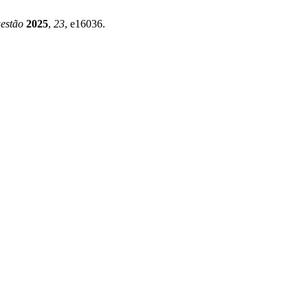
estão
2025
,
23
, e16036.