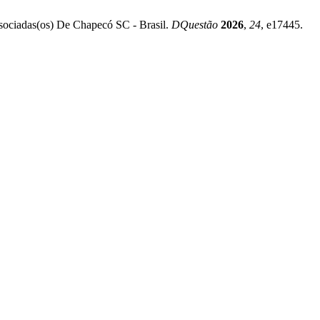
associadas(os) De Chapecó SC - Brasil.
DQuestão
2026
,
24
, e17445.