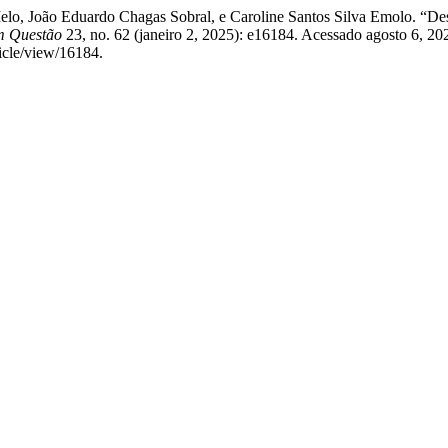
a Melo, João Eduardo Chagas Sobral, e Caroline Santos Silva Emolo. “D
m Questão
23, no. 62 (janeiro 2, 2025): e16184. Acessado agosto 6, 20
ticle/view/16184.