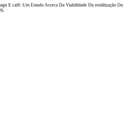
esign E café: Um Estudo Acerca Da Viabilidade Da reutilização Da
26.