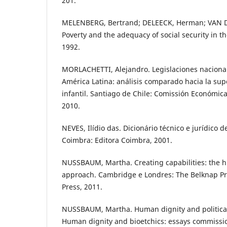
201.
MELENBERG, Bertrand; DELEECK, Herman; VAN D
Poverty and the adequacy of social security in t
1992.
MORLACHETTI, Alejandro. Legislaciones nacional
América Latina: análisis comparado hacia la sup
infantil. Santiago de Chile: Comissión Económic
2010.
NEVES, Ilídio das. Dicionário técnico e jurídico d
Coimbra: Editora Coimbra, 2001.
NUSSBAUM, Martha. Creating capabilities: the
approach. Cambridge e Londres: The Belknap Pre
Press, 2011.
NUSSBAUM, Martha. Human dignity and political 
Human dignity and bioetchics: essays commissio