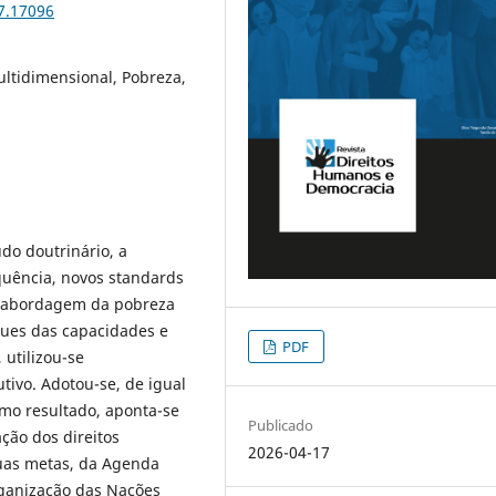
7.17096
ltidimensional, Pobreza,
do doutrinário, a
quência, novos standards
ma abordagem da pobreza
ques das capacidades e
PDF
utilizou-se
ivo. Adotou-se, de igual
omo resultado, aponta-se
Publicado
ão dos direitos
2026-04-17
uas metas, da Agenda
rganização das Nações