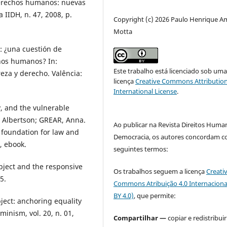
erechos humanos: nuevas
 IIDH, n. 47, 2008, p.
Copyright (c) 2026 Paulo Henrique A
Motta
: ¿una cuestión de
hos humanos? In:
Este trabalho está licenciado sob um
eza y derecho. Valência:
licença
Creative Commons Attribution
International License
.
, and the vulnerable
a Albertson; GREAR, Anna.
Ao publicar na Revista Direitos Huma
l foundation for law and
Democracia, os autores concordam c
, ebook.
seguintes termos:
ject and the responsive
Os trabalhos seguem a licença
Creati
5.
Commons Atribuição 4.0 Internaciona
BY 4.0)
, que permite:
ect: anchoring equality
inism, vol. 20, n. 01,
Compartilhar —
copiar e redistribuir