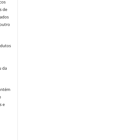
icos
s de
cados
outro
odutos
u da
antém
e
s e