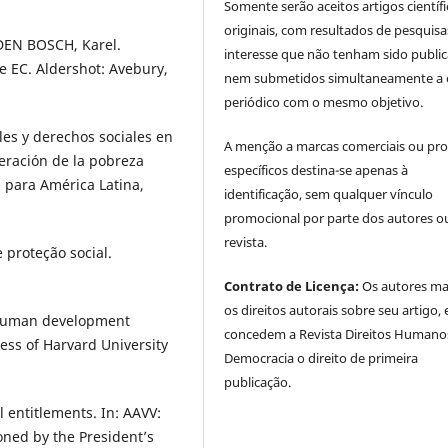
Somente serão aceitos artigos científ
originais, com resultados de pesquisa
EN BOSCH, Karel.
interesse que não tenham sido publi
he EC. Aldershot: Avebury,
nem submetidos simultaneamente a 
periódico com o mesmo objetivo.
es y derechos sociales en
A menção a marcas comerciais ou pr
eración de la pobreza
específicos destina-se apenas à
a para América Latina,
identificação, sem qualquer vínculo
promocional por parte dos autores o
revista.
e proteção social.
Contrato de Licença:
Os autores m
os direitos autorais sobre seu artigo, 
 human development
concedem a Revista Direitos Humano
ss of Harvard University
Democracia o direito de primeira
publicação.
entitlements. In: AAVV:
ned by the President’s