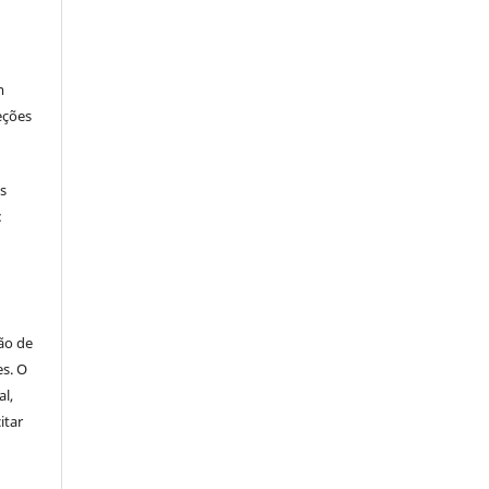
m
eções
os
:
ão de
es. O
al,
itar