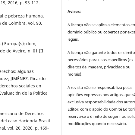
19, 2016, p. 93-112.
Avisos:
ial e pobreza humana.
 de Coimbra, vol. 90,
A licença não se aplica a elementos e
domínio público ou cobertos por exc
legais.
s) Europa(s): dom,
e de Aveiro, n. 01 (II.
A licença não garante todos os direit
necessários para usos específicos (ex.
direitos de imagem, privacidade ou
derechos: algunas
morais).
ndez; JIMÉNEZ, Ricardo
 derechos sociales en
A revista não se responsabiliza pelas
valuación de la Política
opiniões expressas nos artigos, que s
exclusiva responsabilidade dos autor
Editor, com o apoio do Comitê Editori
mericana de Derechos
reserva-se o direito de sugerir ou solic
del caso Hacienda Brasil
modificações quando necessário.
, vol. 20, 2020, p. 169-