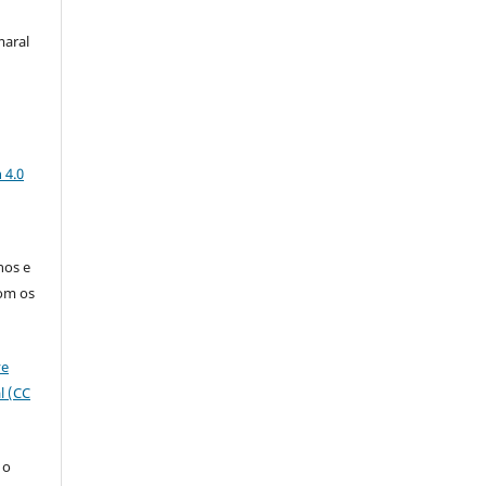
maral
a
 4.0
nos e
om os
ve
l (CC
 o