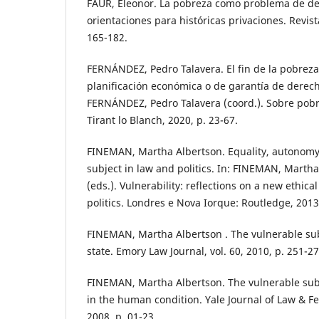
FAUR, Eleonor. La pobreza como problema de d
orientaciones para históricas privaciones. Revista
165-182.
FERNÁNDEZ, Pedro Talavera. El fin de la pobreza
planificación económica o de garantía de derec
FERNÁNDEZ, Pedro Talavera (coord.). Sobre pobr
Tirant lo Blanch, 2020, p. 23-67.
FINEMAN, Martha Albertson. Equality, autonomy
subject in law and politics. In: FINEMAN, Marth
(eds.). Vulnerability: reflections on a new ethica
politics. Londres e Nova Iorque: Routledge, 2013
FINEMAN, Martha Albertson . The vulnerable sub
state. Emory Law Journal, vol. 60, 2010, p. 251-27
FINEMAN, Martha Albertson. The vulnerable subj
in the human condition. Yale Journal of Law & Fem
2008, p. 01-23.