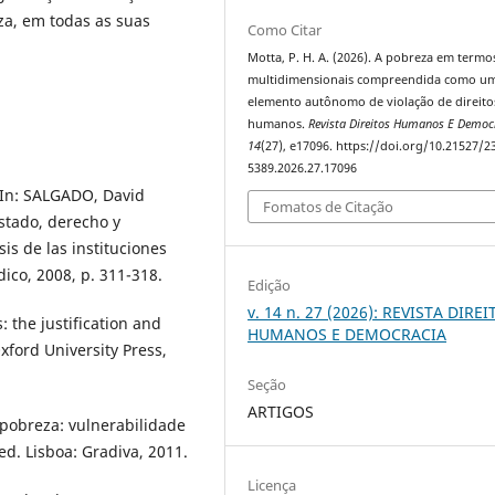
za, em todas as suas
Como Citar
Motta, P. H. A. (2026). A pobreza em termo
multidimensionais compreendida como u
elemento autônomo de violação de direito
humanos.
Revista Direitos Humanos E Democ
14
(27), e17096. https://doi.org/10.21527/2
5389.2026.27.17096
 In: SALGADO, David
Fomatos de Citação
stado, derecho y
is de las instituciones
ico, 2008, p. 311-318.
Edição
v. 14 n. 27 (2026): REVISTA DIRE
 the justification and
HUMANOS E DEMOCRACIA
xford University Press,
Seção
ARTIGOS
 pobreza: vulnerabilidade
ed. Lisboa: Gradiva, 2011.
Licença