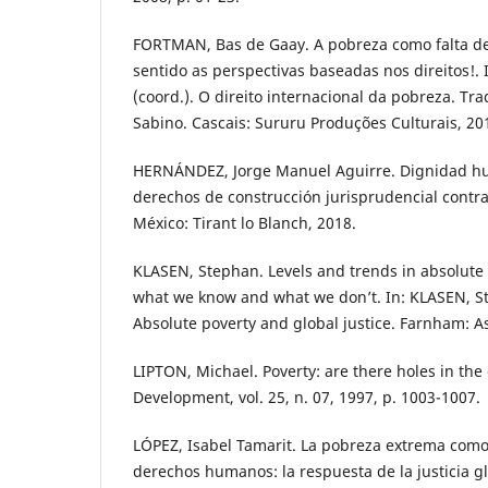
FORTMAN, Bas de Gaay. A pobreza como falta de
sentido as perspectivas baseadas nos direitos!.
(coord.). O direito internacional da pobreza. Tra
Sabino. Cascais: Sururu Produções Culturais, 201
HERNÁNDEZ, Jorge Manuel Aguirre. Dignidad hu
derechos de construcción jurisprudencial contra
México: Tirant lo Blanch, 2018.
KLASEN, Stephan. Levels and trends in absolute 
what we know and what we don’t. In: KLASEN, Ste
Absolute poverty and global justice. Farnham: As
LIPTON, Michael. Poverty: are there holes in th
Development, vol. 25, n. 07, 1997, p. 1003-1007.
LÓPEZ, Isabel Tamarit. La pobreza extrema como 
derechos humanos: la respuesta de la justicia gl