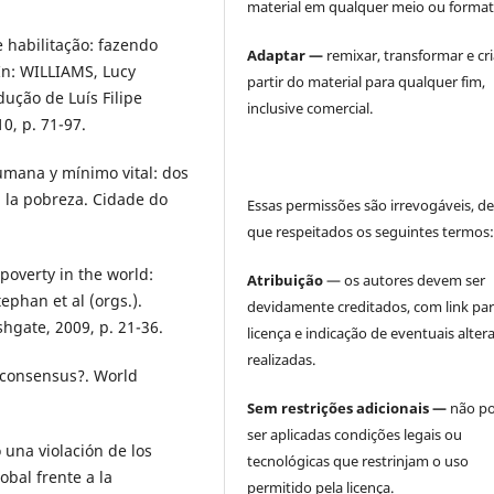
material em qualquer meio ou format
 habilitação: fazendo
Adaptar —
remixar, transformar e cri
 In: WILLIAMS, Lucy
partir do material para qualquer fim,
dução de Luís Filipe
inclusive comercial.
0, p. 71-97.
mana y mínimo vital: dos
 la pobreza. Cidade do
Essas permissões são irrevogáveis, d
que respeitados os seguintes termos
poverty in the world:
Atribuição
— os autores devem ser
phan et al (orgs.).
devidamente creditados, com link par
hgate, 2009, p. 21-36.
licença e indicação de eventuais alter
realizadas.
e consensus?. World
Sem restrições adicionais —
não p
ser aplicadas condições legais ou
una violación de los
tecnológicas que restrinjam o uso
obal frente a la
permitido pela licença.