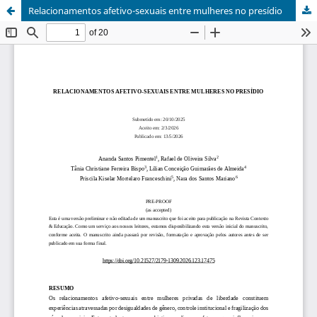
Relacionamentos afetivo-sexuais entre mulheres no presídio