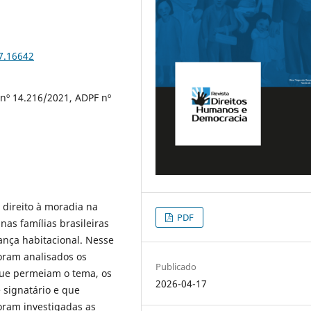
7.16642
 nº 14.216/2021, ADPF nº
 direito à moradia na
PDF
nas famílias brasileiras
ança habitacional. Nesse
foram analisados os
Publicado
que permeiam o tema, os
2026-04-17
 signatário e que
oram investigadas as