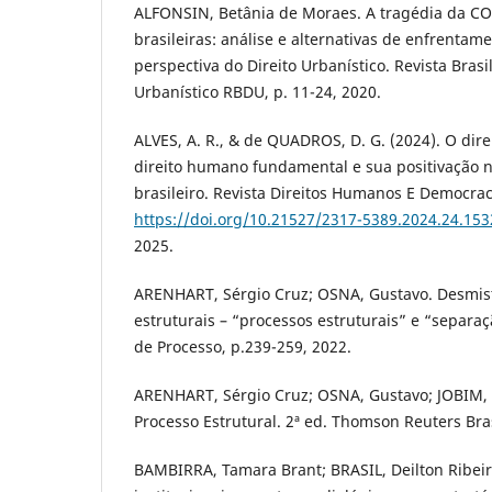
ALFONSIN, Betânia de Moraes. A tragédia da CO
brasileiras: análise e alternativas de enfrenta
perspectiva do Direito Urbanístico. Revista Brasil
Urbanístico RBDU, p. 11-24, 2020.
ALVES, A. R., & de QUADROS, D. G. (2024). O dir
direito humano fundamental e sua positivação no
brasileiro. Revista Direitos Humanos E Democrac
https://doi.org/10.21527/2317-5389.2024.24.153
2025.
ARENHART, Sérgio Cruz; OSNA, Gustavo. Desmist
estruturais – “processos estruturais” e “separa
de Processo, p.239-259, 2022.
ARENHART, Sérgio Cruz; OSNA, Gustavo; JOBIM, 
Processo Estrutural. 2ª ed. Thomson Reuters Bras
BAMBIRRA, Tamara Brant; BRASIL, Deilton Ribeiro