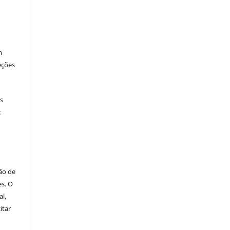
m
eções
os
:
ão de
es. O
al,
itar