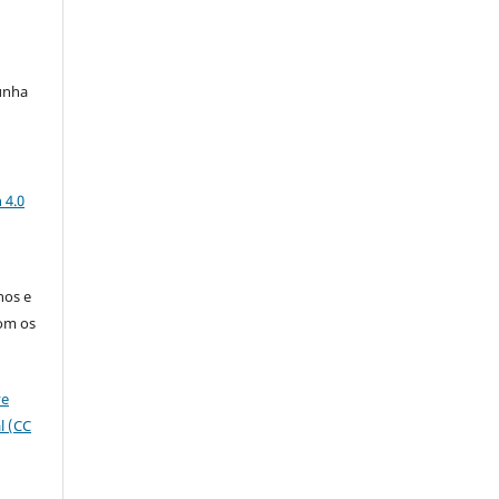
unha
a
 4.0
nos e
om os
ve
l (CC