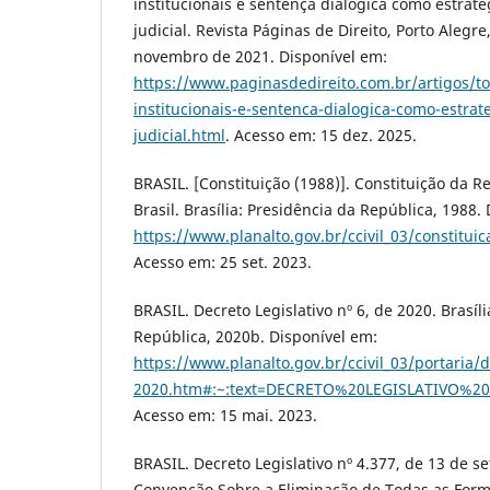
institucionais e sentença dialógica como estraté
judicial. Revista Páginas de Direito, Porto Alegre
novembro de 2021. Disponível em:
https://www.paginasdedireito.com.br/artigos/to
institucionais-e-sentenca-dialogica-como-estrat
judicial.html
. Acesso em: 15 dez. 2025.
BRASIL. [Constituição (1988)]. Constituição da R
Brasil. Brasília: Presidência da República, 1988.
https://www.planalto.gov.br/ccivil_03/constitui
Acesso em: 25 set. 2023.
BRASIL. Decreto Legislativo nº 6, de 2020. Brasíl
República, 2020b. Disponível em:
https://www.planalto.gov.br/ccivil_03/portaria/d
2020.htm#:~:text=DECRETO%20LEGISLATIV
Acesso em: 15 mai. 2023.
BRASIL. Decreto Legislativo nº 4.377, de 13 de 
Convenção Sobre a Eliminação de Todas as Form