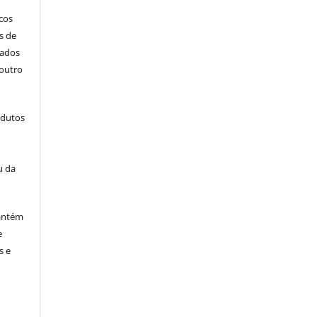
icos
s de
cados
outro
odutos
u da
antém
e
s e