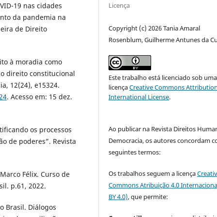
Licença
VID-19 nas cidades
mento da pandemia na
Copyright (c) 2026 Tania Amaral
eira de Direito
Rosenblum, Guilherme Antunes da C
eito à moradia como
 direito constitucional
Este trabalho está licenciado sob um
ia, 12(24), e15324.
licença
Creative Commons Attribution
24
. Acesso em: 15 dez.
International License
.
Ao publicar na Revista Direitos Huma
ificando os processos
Democracia, os autores concordam c
ção de poderes”. Revista
seguintes termos:
Os trabalhos seguem a licença
Creati
Marco Félix. Curso de
Commons Atribuição 4.0 Internaciona
il. p.61, 2022.
BY 4.0)
, que permite:
 Brasil. Diálogos