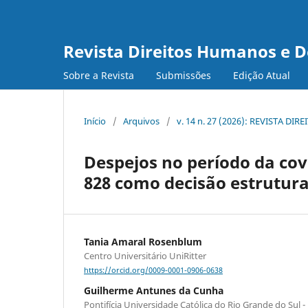
Revista Direitos Humanos e 
Sobre a Revista
Submissões
Edição Atual
Início
/
Arquivos
/
v. 14 n. 27 (2026): REVISTA 
Despejos no período da cov
828 como decisão estrutura
Tania Amaral Rosenblum
Centro Universitário UniRitter
https://orcid.org/0009-0001-0906-0638
Guilherme Antunes da Cunha
Pontifícia Universidade Católica do Rio Grande do Sul 