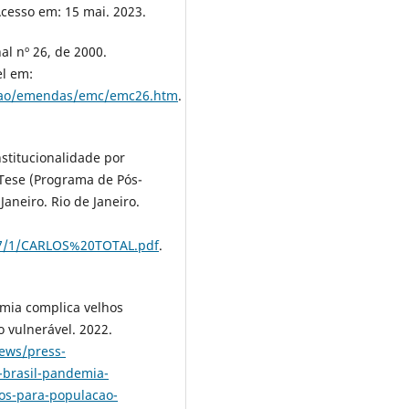
Acesso em: 15 mai. 2023.
 nº 26, de 2000.
el em:
uicao/emendas/emc/emc26.htm
.
stitucionalidade por
 Tese (Programa de Pós-
aneiro. Rio de Janeiro.
297/1/CARLOS%20TOTAL.pdf
.
emia complica velhos
 vulnerável. 2022.
ews/press-
-brasil-pandemia-
os-para-populacao-