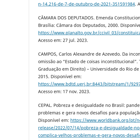
n-14.216-de-7-de-outubro-de-2021-351591984
. 
CÂMARA DOS DEPUTADOS. Emenda Constitucional
Brasília: Câmara dos Deputados, 2000. Disponív
https://www.planalto.gov.br/ccivil_03/constit
Acesso em: 27 jul. 2023.
CAMPOS, Carlos Alexandre de Azevedo. Da incon
omissão ao “Estado de coisas inconstitucional”.
Graduação em Direito) – Universidade do Rio de J
2015. Disponível em:
https://www.bdtd.uerj.br:8443/bitstream/1/9
Acesso em: 17 nov. 2023.
CEPAL. Pobreza e desigualdade no Brasil: pand
problemas e gera novos desafios para população
Disponível em:
https://www.worldbank.org/pt/n
release/2022/07/14/pobreza-e-desigualdade-no
complica-velhos-problemas-e-gera-novos-desafi