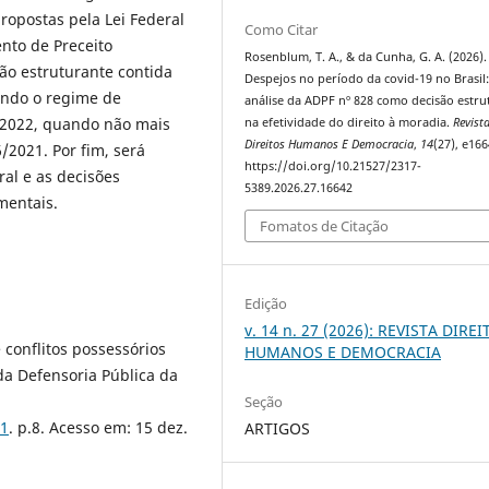
opostas pela Lei Federal
Como Citar
nto de Preceito
Rosenblum, T. A., & da Cunha, G. A. (2026).
ão estruturante contida
Despejos no período da covid-19 no Brasil
nando o regime de
análise da ADPF nº 828 como decisão estru
e 2022, quando não mais
na efetividade do direito à moradia.
Revist
Direitos Humanos E Democracia
,
14
(27), e166
/2021. Por fim, será
https://doi.org/10.21527/2317-
al e as decisões
5389.2026.27.16642
mentais.
Fomatos de Citação
Edição
v. 14 n. 27 (2026): REVISTA DIRE
conflitos possessórios
HUMANOS E DEMOCRACIA
 da Defensoria Pública da
Seção
31
. p.8. Acesso em: 15 dez.
ARTIGOS