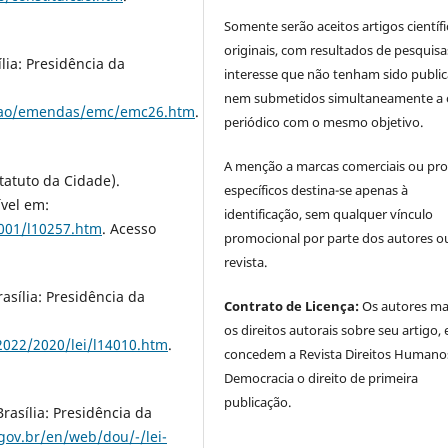
Somente serão aceitos artigos científ
originais, com resultados de pesquisa
lia: Presidência da
interesse que não tenham sido publi
nem submetidos simultaneamente a 
uicao/emendas/emc/emc26.htm
.
periódico com o mesmo objetivo.
A menção a marcas comerciais ou pr
statuto da Cidade).
específicos destina-se apenas à
ível em:
identificação, sem qualquer vínculo
_2001/l10257.htm
. Acesso
promocional por parte dos autores o
revista.
asília: Presidência da
Contrato de Licença:
Os autores m
os direitos autorais sobre seu artigo, 
-2022/2020/lei/l14010.htm
.
concedem a Revista Direitos Humano
Democracia o direito de primeira
publicação.
rasília: Presidência da
gov.br/en/web/dou/-/lei-