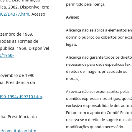
permitido pela licença.
ica, 2002. Disponível em:
2002/D4377.htm
. Acesso
Avisos:
A licença não se aplica a elementos e
dezembro de 1969.
domínio público ou cobertos por exc
 Todas as Formas de
legais.
epública, 1969. Disponível
o/1950-
A licença não garante todos os direit
necessários para usos específicos (ex.
direitos de imagem, privacidade ou
 novembro de 1990.
morais).
ia: Presidência da
A revista não se responsabiliza pelas
/1990-1994/d99710.htm
.
opiniões expressas nos artigos, que s
exclusiva responsabilidade dos autor
Editor, com o apoio do Comitê Editori
lia: Presidência da
reserva-se o direito de sugerir ou solic
modificações quando necessário.
ao/constituicao.htm
.