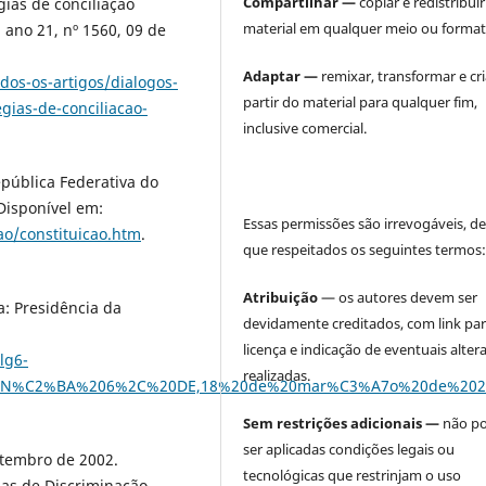
Compartilhar —
copiar e redistribuir
gias de conciliação
material em qualquer meio ou format
, ano 21, nº 1560, 09 de
Adaptar —
remixar, transformar e cri
dos-os-artigos/dialogos-
partir do material para qualquer fim,
egias-de-conciliacao-
inclusive comercial.
epública Federativa do
 Disponível em:
Essas permissões são irrevogáveis, d
cao/constituicao.htm
.
que respeitados os seguintes termos
Atribuição
— os autores devem ser
ia: Presidência da
devidamente creditados, com link par
licença e indicação de eventuais alter
lg6-
realizadas.
O%20N%C2%BA%206%2C%20DE,18%20de%20mar%C3%A7o%20de%202
Sem restrições adicionais —
não p
ser aplicadas condições legais ou
setembro de 2002.
tecnológicas que restrinjam o uso
as de Discriminação