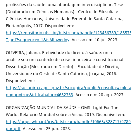
profissões da saúde: uma abordagem interdisciplinar. Tese
(Doutorado em Ciências Humanas) - Centro de Filosofia e
Ciências Humanas, Universidade Federal de Santa Catarina,
Florianópolis, 2017. Disponível em:
https://repositorio.ufsc.br/bitstream/handle/123456789/18557
T.pdf?sequence=-1&isAllowed=y
. Acesso em: 10 jul. 2023.
OLIVEIRA, Juliana. Efetividade do direito à saúde: uma
análise sob um contexto de crise financeira e constitucional.
Dissertação (Mestrado em Direito) – Faculdade de Direito,
Universidade do Oeste de Santa Catarina, Joaçaba, 2016.
Disponível em:
https://sucupira.capes.gov.br/sucupira/public/consultas/cole
popup=true&id_trabalho=4652363
. Acesso em: 20 ago. 2023.
ORGANIZAÇÃO MUNDIAL DA SAÚDE – OMS. Light For The
World. Relatório Mundial sobre a Visão. 2019. Disponível em:
https://apps.who.int/iris/bitstream/handle/10665/328717/978
por.pdf
. Acesso em: 25 jun. 2023.