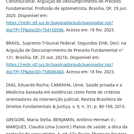
Constitucional. Arguição de Descumprimento de Preceito
Fundamental. Profissão de optometrista. Brasília, DF, 29 jun.
2020. Disponível em:
https://redir.stf.jus.br/paginadorpub/paginador.jsp?
docTP=TP&docID=754150596
. Acesso em: 18 fev. 2023.
BRASIL. Supremo Tribunal Federal. Segundos Emb. Decl. na
Arguição de Descumprimento de Preceito Fundamental nº
131. Brasília, DF, 25 out. 2021b. Disponível em:
https://redir.stf.jus.br/paginadorpub/paginador.jsp?
docTP=TP&docID=758046460
. Acesso em: 18 fev. 2023.
DIAS, Eduardo Rocha; CAMINHA, Uinie. Saúde privada e a
Medicina baseada em evidências como fonte de critérios
orientadores da intervenção judicial. Revista Brasileira de
Direitos Fundamentais & Justiça, v. 9, n. 31, p. 80-109, 2015.
GREGORI, Maria Stella. BENJAMIN, Antônio Herman V.;
MARQUES, Claudia Lima (coord.) Planos de saúde: a ótica da
proteção do consumidor. 4. ed. São Paulo: Thomson Reuters