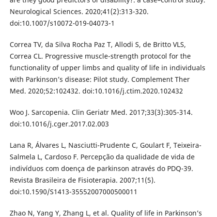
Neurological Sciences. 2020;41(2):313-320.
doi:10.1007/s10072-019-04073-1
Correa TV, da Silva Rocha Paz T, Allodi S, de Britto VLS,
Correa CL. Progressive muscle-strength protocol for the
functionality of upper limbs and quality of life in individuals
with Parkinson’s disease: Pilot study. Complement Ther
Med. 2020;52:102432. doi:10.1016/j.ctim.2020.102432
Woo J. Sarcopenia. Clin Geriatr Med. 2017;33(3):305-314.
doi:10.1016/j.cger.2017.02.003
Lana R, Álvares L, Nasciutti-Prudente C, Goulart F, Teixeira-
Salmela L, Cardoso F. Percepção da qualidade de vida de
indivíduos com doença de parkinson através do PDQ-39.
Revista Brasileira de Fisioterapia. 2007;11(5).
doi:10.1590/S1413-35552007000500011
Zhao N, Yang Y, Zhang L, et al. Quality of life in Parkinson’s