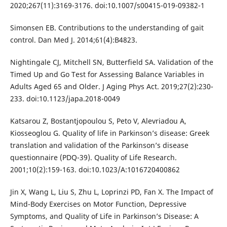
2020;267(11):3169-3176. doi:10.1007/s00415-019-09382-1
Simonsen EB. Contributions to the understanding of gait
control. Dan Med J. 2014;61(4):B4823.
Nightingale CJ, Mitchell SN, Butterfield SA. Validation of the
Timed Up and Go Test for Assessing Balance Variables in
Adults Aged 65 and Older. J Aging Phys Act. 2019;27(2):230-
233. doi:10.1123/japa.2018-0049
Katsarou Z, Bostantjopoulou S, Peto V, Alevriadou A,
Kiosseoglou G. Quality of life in Parkinson’s disease: Greek
translation and validation of the Parkinson’s disease
questionnaire (PDQ-39). Quality of Life Research.
2001;10(2):159-163. doi:10.1023/A:1016720400862
Jin X, Wang L, Liu S, Zhu L, Loprinzi PD, Fan X. The Impact of
Mind-Body Exercises on Motor Function, Depressive
Symptoms, and Quality of Life in Parkinson’s Disease: A