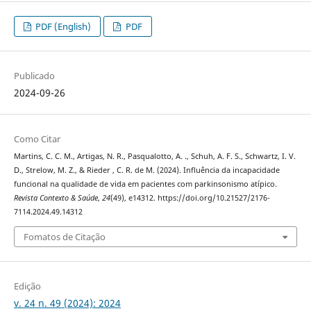
PDF (English)
PDF
Publicado
2024-09-26
Como Citar
Martins, C. C. M., Artigas, N. R., Pasqualotto, A. ., Schuh, A. F. S., Schwartz, I. V.
D., Strelow, M. Z., & Rieder , C. R. de M. (2024). Influência da incapacidade
funcional na qualidade de vida em pacientes com parkinsonismo atípico.
Revista Contexto & Saúde
,
24
(49), e14312. https://doi.org/10.21527/2176-
7114.2024.49.14312
Fomatos de Citação
Edição
v. 24 n. 49 (2024): 2024