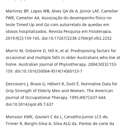
Martinez BP, Lopes WB, Alves GA de A, Júnior LAF, Camelier
FWR, Camelier AA. Associação do desempenho físico no
teste Timed Up and Go com autorrelato de quedas em
idosos hospitalizados. Revista Pesquisa em Fisioterapia.
2019;9(2):159-165. doi:10.17267/2238-2704rpf.v9i2.2252
Morris M, Osborne D, Hill K, et al. Predisposing factors for
occasional and multiple falls in older Australians who live at
home. Australian Journal of Physiotherapy. 2004;50(3):153-
159. doi:10.1016/S0004-9514(14)60153-7
Desrosiers J, Bravo G, Hébert R, Dutil É. Normative Data for
Grip Strength of Elderly Men and Women. The American
Journal of Occupational Therapy. 1995;49(7):637-644.
doi:10.5014/ajot.49.7.637
Mansour KMK, Goulart C da L, Carvalho-Junior LCS de,
Trimer R, Borghi-Silva A, Silva ALG da. Pontos de corte da