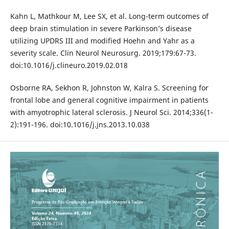
Kahn L, Mathkour M, Lee SX, et al. Long-term outcomes of
deep brain stimulation in severe Parkinson’s disease
utilizing UPDRS III and modified Hoehn and Yahr as a
severity scale. Clin Neurol Neurosurg. 2019;179:67-73.
doi:10.1016/j.clineuro.2019.02.018
Osborne RA, Sekhon R, Johnston W, Kalra S. Screening for
frontal lobe and general cognitive impairment in patients
with amyotrophic lateral sclerosis. J Neurol Sci. 2014;336(1-
2):191-196. doi:10.1016/j.jns.2013.10.038