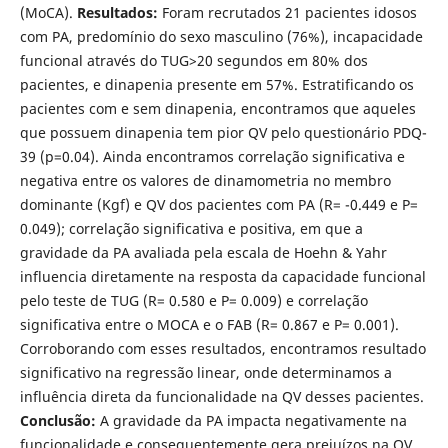
(MoCA).
Resultados:
Foram recrutados 21 pacientes idosos
com PA, predomínio do sexo masculino (76%), incapacidade
funcional através do TUG>20 segundos em 80% dos
pacientes, e dinapenia presente em 57%. Estratificando os
pacientes com e sem dinapenia, encontramos que aqueles
que possuem dinapenia tem pior QV pelo questionário PDQ-
39 (p=0.04). Ainda encontramos correlação significativa e
negativa entre os valores de dinamometria no membro
dominante (Kgf) e QV dos pacientes com PA (R= -0.449 e P=
0.049); correlação significativa e positiva, em que a
gravidade da PA avaliada pela escala de Hoehn & Yahr
influencia diretamente na resposta da capacidade funcional
pelo teste de TUG (R= 0.580 e P= 0.009) e correlação
significativa entre o MOCA e o FAB (R= 0.867 e P= 0.001).
Corroborando com esses resultados, encontramos resultado
significativo na regressão linear, onde determinamos a
influência direta da funcionalidade na QV desses pacientes.
Conclusão:
A gravidade da PA impacta negativamente na
funcionalidade e consequentemente gera prejuízos na QV