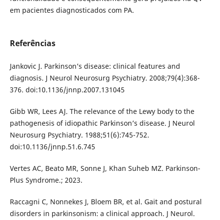
em pacientes diagnosticados com PA.
Referências
Jankovic J. Parkinson’s disease: clinical features and
diagnosis. J Neurol Neurosurg Psychiatry. 2008;79(4):368-
376. doi:10.1136/jnnp.2007.131045
Gibb WR, Lees AJ. The relevance of the Lewy body to the
pathogenesis of idiopathic Parkinson’s disease. J Neurol
Neurosurg Psychiatry. 1988;51(6):745-752.
doi:10.1136/jnnp.51.6.745
Vertes AC, Beato MR, Sonne J, Khan Suheb MZ. Parkinson-
Plus Syndrome.; 2023.
Raccagni C, Nonnekes J, Bloem BR, et al. Gait and postural
disorders in parkinsonism: a clinical approach. J Neurol.