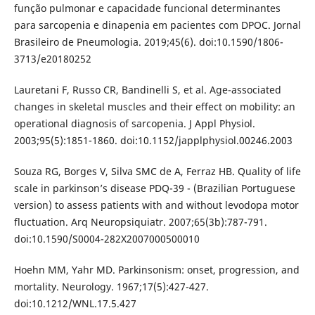
função pulmonar e capacidade funcional determinantes
para sarcopenia e dinapenia em pacientes com DPOC. Jornal
Brasileiro de Pneumologia. 2019;45(6). doi:10.1590/1806-
3713/e20180252
Lauretani F, Russo CR, Bandinelli S, et al. Age-associated
changes in skeletal muscles and their effect on mobility: an
operational diagnosis of sarcopenia. J Appl Physiol.
2003;95(5):1851-1860. doi:10.1152/japplphysiol.00246.2003
Souza RG, Borges V, Silva SMC de A, Ferraz HB. Quality of life
scale in parkinson’s disease PDQ-39 - (Brazilian Portuguese
version) to assess patients with and without levodopa motor
fluctuation. Arq Neuropsiquiatr. 2007;65(3b):787-791.
doi:10.1590/S0004-282X2007000500010
Hoehn MM, Yahr MD. Parkinsonism: onset, progression, and
mortality. Neurology. 1967;17(5):427-427.
doi:10.1212/WNL.17.5.427