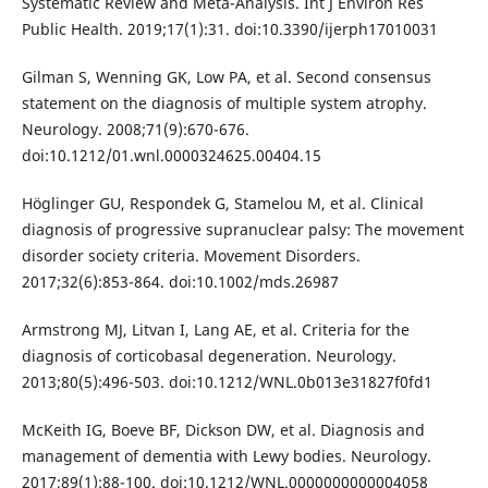
Systematic Review and Meta-Analysis. Int J Environ Res
Public Health. 2019;17(1):31. doi:10.3390/ijerph17010031
Gilman S, Wenning GK, Low PA, et al. Second consensus
statement on the diagnosis of multiple system atrophy.
Neurology. 2008;71(9):670-676.
doi:10.1212/01.wnl.0000324625.00404.15
Höglinger GU, Respondek G, Stamelou M, et al. Clinical
diagnosis of progressive supranuclear palsy: The movement
disorder society criteria. Movement Disorders.
2017;32(6):853-864. doi:10.1002/mds.26987
Armstrong MJ, Litvan I, Lang AE, et al. Criteria for the
diagnosis of corticobasal degeneration. Neurology.
2013;80(5):496-503. doi:10.1212/WNL.0b013e31827f0fd1
McKeith IG, Boeve BF, Dickson DW, et al. Diagnosis and
management of dementia with Lewy bodies. Neurology.
2017;89(1):88-100. doi:10.1212/WNL.0000000000004058