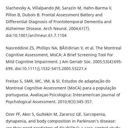
Slachevsky A, Villalpando JM, Sarazin M, Hahn-Barma V,
Pillon B, Dubois B. Frontal Assessment Battery and
Differential Diagnosis of Frontotemporal Dementia and
Alzheimer Disease. Arch Neurol. 2004;61(7).
doi:10.1001/archneur.61.7.1104
Nasreddine ZS, Phillips NA, BÃ©dirian V, et al. The Montreal
Cognitive Assessment, MoCA: A Brief Screening Tool For
Mild Cognitive Impairment. J Am Geriatr Soc. 2005;53(4):695-
699. doi:10.1111/j.1532-5415.2005.53221.x
Freitas S, SMR, MC, VM, & SI. Estudos de adaptação do
Montreal Cognitive Assessment (MoCA) para a população
portuguesa. Avaliaçao Psicologica: Interamerican Journal of
Psychological Assessment. 2010;9(3):345-357.
Ozer FF, Akın S, Gultekin M, Zararsız GE. Sarcopenia,
dynapenia, and body composition in Parkinson’s disease:
are they good predictors of disability?: a case–control study.