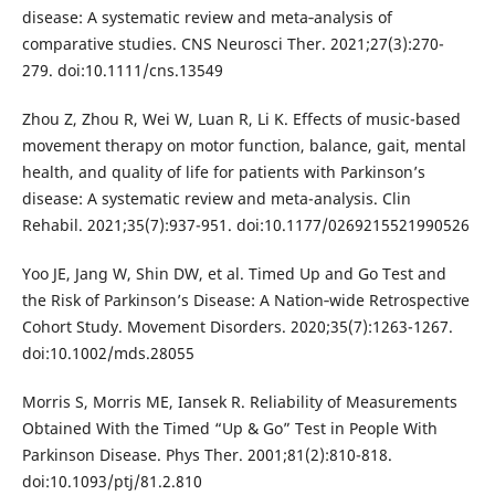
disease: A systematic review and meta‐analysis of
comparative studies. CNS Neurosci Ther. 2021;27(3):270-
279. doi:10.1111/cns.13549
Zhou Z, Zhou R, Wei W, Luan R, Li K. Effects of music-based
movement therapy on motor function, balance, gait, mental
health, and quality of life for patients with Parkinson’s
disease: A systematic review and meta-analysis. Clin
Rehabil. 2021;35(7):937-951. doi:10.1177/0269215521990526
Yoo JE, Jang W, Shin DW, et al. Timed Up and Go Test and
the Risk of Parkinson’s Disease: A Nation‐wide Retrospective
Cohort Study. Movement Disorders. 2020;35(7):1263-1267.
doi:10.1002/mds.28055
Morris S, Morris ME, Iansek R. Reliability of Measurements
Obtained With the Timed “Up & Go” Test in People With
Parkinson Disease. Phys Ther. 2001;81(2):810-818.
doi:10.1093/ptj/81.2.810