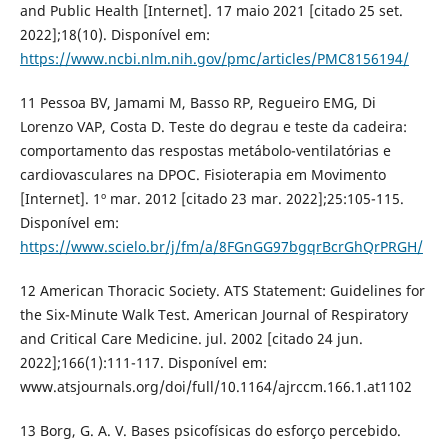
and Public Health [Internet]. 17 maio 2021 [citado 25 set.
2022];18(10). Disponível em:
https://www.ncbi.nlm.nih.gov/pmc/articles/PMC8156194/
11 Pessoa BV, Jamami M, Basso RP, Regueiro EMG, Di
Lorenzo VAP, Costa D. Teste do degrau e teste da cadeira:
comportamento das respostas metábolo-ventilatórias e
cardiovasculares na DPOC. Fisioterapia em Movimento
[Internet]. 1º mar. 2012 [citado 23 mar. 2022];25:105-115.
Disponível em:
https://www.scielo.br/j/fm/a/8FGnGG97bgqrBcrGhQrPRGH/
12 American Thoracic Society. ATS Statement: Guidelines for
the Six-Minute Walk Test. American Journal of Respiratory
and Critical Care Medicine. jul. 2002 [citado 24 jun.
2022];166(1):111-117. Disponível em:
www.atsjournals.org/doi/full/10.1164/ajrccm.166.1.at1102
13 Borg, G. A. V. Bases psicofísicas do esforço percebido.