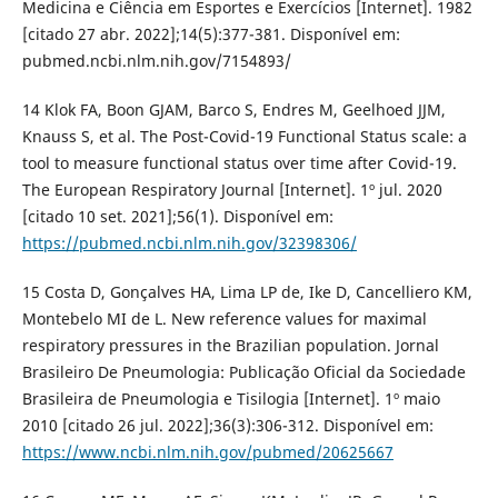
Medicina e Ciência em Esportes e Exercícios [Internet]. 1982
[citado 27 abr. 2022];14(5):377-381. Disponível em:
pubmed.ncbi.nlm.nih.gov/7154893/
14 Klok FA, Boon GJAM, Barco S, Endres M, Geelhoed JJM,
Knauss S, et al. The Post-Covid-19 Functional Status scale: a
tool to measure functional status over time after Covid-19.
The European Respiratory Journal [Internet]. 1º jul. 2020
[citado 10 set. 2021];56(1). Disponível em:
https://pubmed.ncbi.nlm.nih.gov/32398306/
15 Costa D, Gonçalves HA, Lima LP de, Ike D, Cancelliero KM,
Montebelo MI de L. New reference values for maximal
respiratory pressures in the Brazilian population. Jornal
Brasileiro De Pneumologia: Publicação Oficial da Sociedade
Brasileira de Pneumologia e Tisilogia [Internet]. 1º maio
2010 [citado 26 jul. 2022];36(3):306-312. Disponível em:
https://www.ncbi.nlm.nih.gov/pubmed/20625667