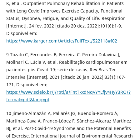
K, et al. Outpatient Pulmonary Rehabilitation in Patients
with Long Covid Improves Exercise Capacity, Functional
Status, Dyspnea, Fatigue, and Quality of Life. Respiration
[Internet]. 24 fev. 2022 [citado 20 dez. 2022];101(6):1-9.
Disponível em:
https://www.karger.com/Article/FullText/522118#f02
9 Tozato C, Fernandes B, Ferreira C, Pereira Dalavina J,
Molinari C, Lúcia V, et al. Reabilitação cardiopulmonar em
pacientes pós-Covid-19: série de casos. Rev Bras Ter
Intensiva [Internet]. 2021 [citado 20 jan. 2022];33(1):167-
171. Disponível em:
https://www.scielo.br/j/rbti/a/FntTkxdNqVYYLfjv4HyY3RQ/?
format=pdf&lang=pt
10 Jimeno-Almazán A, Pallarés JG, Buendía-Romero Á,
Martínez-Cava A, Franco-López F, Sánchez-Alcaraz Martínez
BJ, et al. Post-Covid-19 Syndrome and the Potential Benefits
of Exercise. International Journal of Environmental Research