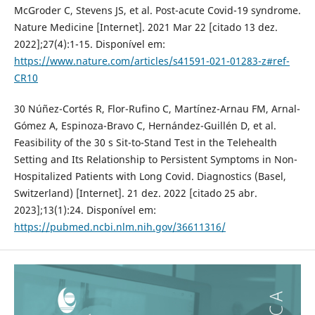
McGroder C, Stevens JS, et al. Post-acute Covid-19 syndrome.
Nature Medicine [Internet]. 2021 Mar 22 [citado 13 dez.
2022];27(4):1-15. Disponível em:
https://www.nature.com/articles/s41591-021-01283-z#ref-
CR10
30 Núñez-Cortés R, Flor-Rufino C, Martínez-Arnau FM, Arnal-
Gómez A, Espinoza-Bravo C, Hernández-Guillén D, et al.
Feasibility of the 30 s Sit-to-Stand Test in the Telehealth
Setting and Its Relationship to Persistent Symptoms in Non-
Hospitalized Patients with Long Covid. Diagnostics (Basel,
Switzerland) [Internet]. 21 dez. 2022 [citado 25 abr.
2023];13(1):24. Disponível em:
https://pubmed.ncbi.nlm.nih.gov/36611316/