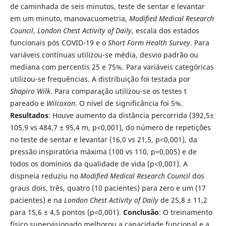
de caminhada de seis minutos, teste de sentar e levantar
em um minuto, manovacuometria,
Modified
Medical Research
Council
,
London Chest Activity of Daily
, escala dos estados
funcionais pós COVID-19 e o
Short Form Health Survey
. Para
variáveis contínuas utilizou-se média, desvio padrão ou
mediana com percentis 25 e 75%. Para variáveis categóricas
utilizou-se frequências. A distribuição foi testada por
Shapiro Wilk
. Para comparação utilizou-se os testes t
pareado e
Wilcoxon
. O nível de significância foi 5%.
Resultados
: Houve aumento da distância percorrida (392,5±
105,9 vs 484,7 ± 95,4 m, p<0,001), do número de repetições
no teste de sentar e levantar (16,0 vs 21,5, p<0,001), da
pressão inspiratória máxima (100 vs 110, p=0,005) e de
todos os domínios da qualidade de vida (p<0,001). A
dispneia reduziu no
Modified
Medical Research Council
dos
graus dois, três, quatro (10 pacientes) para zero e um (17
pacientes) e na
London Chest Activity of Daily
de 25,8 ± 11,2
para 15,6 ± 4,5 pontos (p<0,001).
Conclusão
: O treinamento
físico supervisionado melhorou a capacidade funcional e a