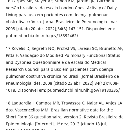
16 Carpes MF, Mayer AF, Simon KM, Jardim JR, Garrod R.
Versão brasileira da escala London Chest Activity of Daily
Living para uso em pacientes com doença pulmonar
obstrutiva crônica. Jornal Brasileiro de Pneumologia. mar.
2008 [citado 20 abr. 2022];34(3):143-151. Disponível em:
pubmed.ncbi.nlm.nih.gov/18392462/
17 Kovelis D, Segretti NO, Probst VS, Lareau SC, Brunetto AF,
Pitta F. Validação do Modified Pulmonary Functional Status
and Dyspnea Questionnaire e da escala do Medical
Research Council para o uso em pacientes com doença
pulmonar obstrutiva crônica no Brasil. Jornal Brasileiro de
Pneumologia. dez. 2008 [citado 23 abr. 2022];34(12):1008-
1018. Disponível em: pubmed.ncbi.nlm.nih.gov/19180335/
18 Laguardia J, Campos MR, Travassos C, Najar AL, Anjos LA
dos, Vasconcellos MM. Brazilian normative data for the
Short Form 36 questionnaire, version 2. Revista Brasileira de
Epidemiologia [Internet]. 1º dez. 2013 [citado 18 jul.