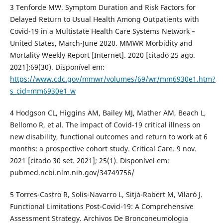
3 Tenforde MW. Symptom Duration and Risk Factors for
Delayed Return to Usual Health Among Outpatients with
Covid-19 in a Multistate Health Care Systems Network –
United States, March-June 2020. MMWR Morbidity and
Mortality Weekly Report [Internet]. 2020 [citado 25 ago.
2021];69(30). Disponível em:
https://www.cdc.gov/mmwr/volumes/69/wr/mm6930e1.htm?
s_cid=mm6930e1_w
4 Hodgson CL, Higgins AM, Bailey MJ, Mather AM, Beach L,
Bellomo R, et al. The impact of Covid-19 critical illness on
new disability, functional outcomes and return to work at 6
months: a prospective cohort study. Critical Care. 9 nov.
2021 [citado 30 set. 2021]; 25(1). Disponível em:
pubmed.ncbi.nlm.nih.gov/34749756/
5 Torres-Castro R, Solis-Navarro L, Sitjà-Rabert M, Vilaró J.
Functional Limitations Post-Covid-19: A Comprehensive
Assessment Strategy. Archivos De Bronconeumologia