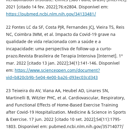
2021 [citado 14 fev. 2022];76:e2804. Disponível em:
https://pubmed.ncbi.nlm.nih.gov/34133481/
22 Fontes LC da SF, Costa PJR, Fernandes JCJ, Vieira TS, Reis
NC, Coimbra IMM, et al. Impacto da Covid-19 grave na
qualidade de vida relacionada com a saúde e a
incapacidade: uma perspectiva de follow-up a curto-
prazo.Revista Brasileira de Terapia Intensiva [Internet]. 1º
mar. 2022 [citado 13 jan. 2022];34(1):141-146. Disponível
em:
https://www.scienceopen.com/document?
vid=b820cb9b-5e04-4e00-ba26-d93ec03cd343
23 Teixeira do AV, Viana AA, Heubel AD, Linares SN,
Martinelli B, Witzler PHC, et al. Cardiovascular, Respiratory,
and Functional Effects of Home-Based Exercise Training
after Covid-19 Hospitalization. Medicine & Science in Sports
& Exercise. 17 jun. 2022 [citado 10 set. 2022];54(11):1795-
1803. Disponível em: pubmed.ncbi.nlm.nih.gov/35714077/