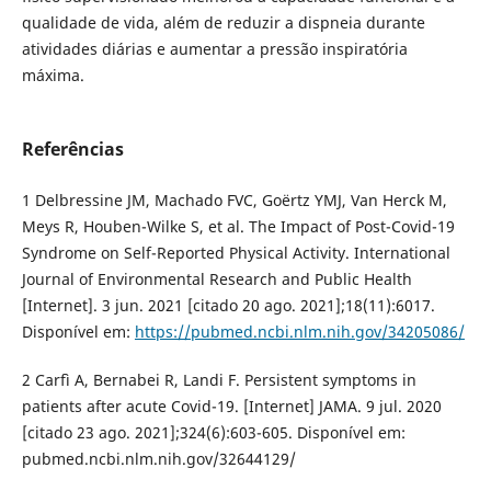
qualidade de vida, além de reduzir a dispneia durante
atividades diárias e aumentar a pressão inspiratória
máxima.
Referências
1 Delbressine JM, Machado FVC, Goërtz YMJ, Van Herck M,
Meys R, Houben-Wilke S, et al. The Impact of Post-Covid-19
Syndrome on Self-Reported Physical Activity. International
Journal of Environmental Research and Public Health
[Internet]. 3 jun. 2021 [citado 20 ago. 2021];18(11):6017.
Disponível em:
https://pubmed.ncbi.nlm.nih.gov/34205086/
2 Carfì A, Bernabei R, Landi F. Persistent symptoms in
patients after acute Covid-19. [Internet] JAMA. 9 jul. 2020
[citado 23 ago. 2021];324(6):603-605. Disponível em:
pubmed.ncbi.nlm.nih.gov/32644129/