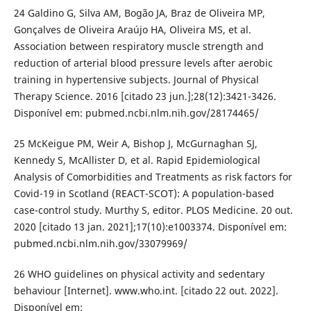
24 Galdino G, Silva AM, Bogão JA, Braz de Oliveira MP,
Gonçalves de Oliveira Araújo HA, Oliveira MS, et al.
Association between respiratory muscle strength and
reduction of arterial blood pressure levels after aerobic
training in hypertensive subjects. Journal of Physical
Therapy Science. 2016 [citado 23 jun.];28(12):3421-3426.
Disponível em: pubmed.ncbi.nlm.nih.gov/28174465/
25 McKeigue PM, Weir A, Bishop J, McGurnaghan SJ,
Kennedy S, McAllister D, et al. Rapid Epidemiological
Analysis of Comorbidities and Treatments as risk factors for
Covid-19 in Scotland (REACT-SCOT): A population-based
case-control study. Murthy S, editor. PLOS Medicine. 20 out.
2020 [citado 13 jan. 2021];17(10):e1003374. Disponível em:
pubmed.ncbi.nlm.nih.gov/33079969/
26 WHO guidelines on physical activity and sedentary
behaviour [Internet]. www.who.int. [citado 22 out. 2022].
Disponível em: