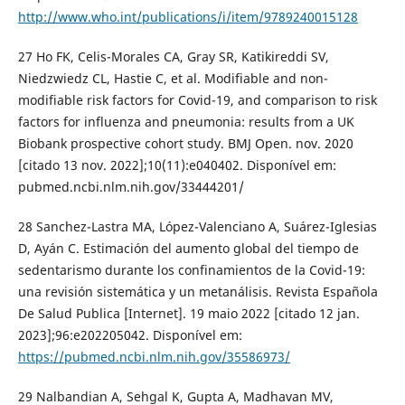
http://www.who.int/publications/i/item/9789240015128
27 Ho FK, Celis-Morales CA, Gray SR, Katikireddi SV,
Niedzwiedz CL, Hastie C, et al. Modifiable and non-
modifiable risk factors for Covid-19, and comparison to risk
factors for influenza and pneumonia: results from a UK
Biobank prospective cohort study. BMJ Open. nov. 2020
[citado 13 nov. 2022];10(11):e040402. Disponível em:
pubmed.ncbi.nlm.nih.gov/33444201/
28 Sanchez-Lastra MA, López-Valenciano A, Suárez-Iglesias
D, Ayán C. Estimación del aumento global del tiempo de
sedentarismo durante los confinamientos de la Covid-19:
una revisión sistemática y un metanálisis. Revista Española
De Salud Publica [Internet]. 19 maio 2022 [citado 12 jan.
2023];96:e202205042. Disponível em:
https://pubmed.ncbi.nlm.nih.gov/35586973/
29 Nalbandian A, Sehgal K, Gupta A, Madhavan MV,