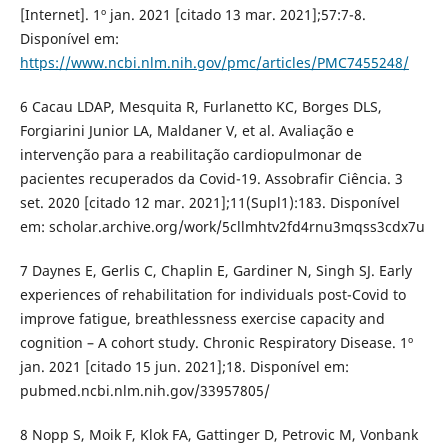
[Internet]. 1º jan. 2021 [citado 13 mar. 2021];57:7-8.
Disponível em:
https://www.ncbi.nlm.nih.gov/pmc/articles/PMC7455248/
6 Cacau LDAP, Mesquita R, Furlanetto KC, Borges DLS,
Forgiarini Junior LA, Maldaner V, et al. Avaliação e
intervenção para a reabilitação cardiopulmonar de
pacientes recuperados da Covid-19. Assobrafir Ciência. 3
set. 2020 [citado 12 mar. 2021];11(Supl1):183. Disponível
em: scholar.archive.org/work/5cllmhtv2fd4rnu3mqss3cdx7u
7 Daynes E, Gerlis C, Chaplin E, Gardiner N, Singh SJ. Early
experiences of rehabilitation for individuals post-Covid to
improve fatigue, breathlessness exercise capacity and
cognition – A cohort study. Chronic Respiratory Disease. 1º
jan. 2021 [citado 15 jun. 2021];18. Disponível em:
pubmed.ncbi.nlm.nih.gov/33957805/
8 Nopp S, Moik F, Klok FA, Gattinger D, Petrovic M, Vonbank