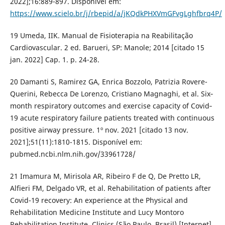
2022];16:889-897. Disponível em:
https://www.scielo.br/j/rbepid/a/jKQdkPHXVmGFvgLghfbrq4P/
19 Umeda, IIK. Manual de Fisioterapia na Reabilitação
Cardiovascular. 2 ed. Barueri, SP: Manole; 2014 [citado 15
jan. 2022] Cap. 1. p. 24-28.
20 Damanti S, Ramirez GA, Enrica Bozzolo, Patrizia Rovere-
Querini, Rebecca De Lorenzo, Cristiano Magnaghi, et al. Six‐
month respiratory outcomes and exercise capacity of Covid‐
19 acute respiratory failure patients treated with continuous
positive airway pressure. 1º nov. 2021 [citado 13 nov.
2021];51(11):1810-1815. Disponível em:
pubmed.ncbi.nlm.nih.gov/33961728/
21 Imamura M, Mirisola AR, Ribeiro F de Q, De Pretto LR,
Alfieri FM, Delgado VR, et al. Rehabilitation of patients after
Covid-19 recovery: An experience at the Physical and
Rehabilitation Medicine Institute and Lucy Montoro
Rehabilitation Institute. Clinics (São Paulo, Brasil) [Internet].