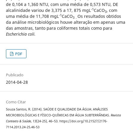
de 0,104 a 1,360 NTU, com uma média de 0,573 NTU, DE
-1
alcalinidade variou de 3,375 a 17, 875 mgL
CaCO
, com
3
-1
uma média de 11,708 mgL
CaCO
Os resultados obtidos
3
.
da análise microbiológicos houve alteração em apenas uma
das amostras, tanto para coliformes totais como para
Escherichia coli.
PDF
Publicado
2014-04-28
Como Citar
Souza Santos, R. (2014). SAÚDE E QUALIDADE DA ÁGUA: ANÁLISES
MICROBIOLÓGICAS E FÍSICO-QUÍMICAS EM ÁGUA SUBTERRÂNEAS.
Revista
Contexto & Saúde
,
13
(24-25), 46–53. https://doi.org/10.21527/2176-
7114.2013.24-25.46-53