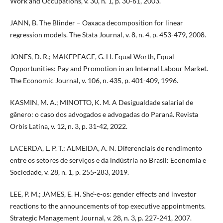
Work and Occupations, v. 30, n. 1, p. 30-61, 2003.
JANN, B. The Blinder – Oaxaca decomposition for linear
regression models. The Stata Journal, v. 8, n. 4, p. 453-479, 2008.
JONES, D. R.; MAKEPEACE, G. H. Equal Worth, Equal
Opportunities: Pay and Promotion in an Internal Labour Market.
The Economic Journal, v. 106, n. 435, p. 401-409, 1996.
KASMIN, M. A.; MINOTTO, K. M. A Desigualdade salarial de
gênero: o caso dos advogados e advogadas do Paraná. Revista
Orbis Latina, v. 12, n. 3, p. 31-42, 2022.
LACERDA, L. P. T.; ALMEIDA, A. N. Diferenciais de rendimento
entre os setores de serviços e da indústria no Brasil: Economia e
Sociedade, v. 28, n. 1, p. 255-283, 2019.
LEE, P. M.; JAMES, E. H. She’-e-os: gender effects and investor
reactions to the announcements of top executive appointments.
Strategic Management Journal, v. 28, n. 3, p. 227-241, 2007.