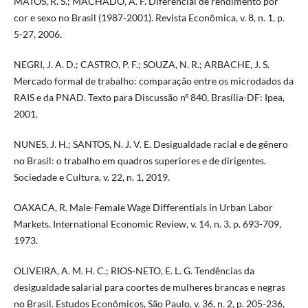
MATOS, R. S.; MACHADO, A. F. Diferencial de rendimento por
cor e sexo no Brasil (1987-2001). Revista Econômica, v. 8, n. 1, p.
5-27, 2006.
NEGRI, J. A. D.; CASTRO, P. F.; SOUZA, N. R.; ARBACHE, J. S.
Mercado formal de trabalho: comparação entre os microdados da
RAIS e da PNAD. Texto para Discussão nº 840, Brasília-DF: Ipea,
2001.
NUNES, J. H.; SANTOS, N. J. V. E. Desigualdade racial e de gênero
no Brasil: o trabalho em quadros superiores e de dirigentes.
Sociedade e Cultura, v. 22, n. 1, 2019.
OAXACA, R. Male-Female Wage Differentials in Urban Labor
Markets. International Economic Review, v. 14, n. 3, p. 693-709,
1973.
OLIVEIRA, A. M. H. C.; RIOS-NETO, E. L. G. Tendências da
desigualdade salarial para coortes de mulheres brancas e negras
no Brasil. Estudos Econômicos, São Paulo, v. 36, n. 2, p. 205-236,