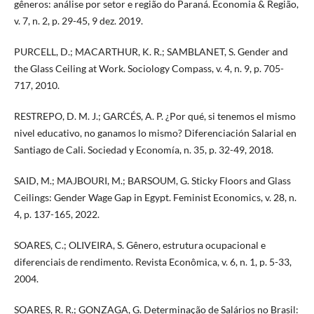
gêneros: análise por setor e região do Paraná. Economia & Região,
v. 7, n. 2, p. 29-45, 9 dez. 2019.
PURCELL, D.; MACARTHUR, K. R.; SAMBLANET, S. Gender and
the Glass Ceiling at Work. Sociology Compass, v. 4, n. 9, p. 705-
717, 2010.
RESTREPO, D. M. J.; GARCÉS, A. P. ¿Por qué, si tenemos el mismo
nivel educativo, no ganamos lo mismo? Diferenciación Salarial en
Santiago de Cali. Sociedad y Economía, n. 35, p. 32-49, 2018.
SAID, M.; MAJBOURI, M.; BARSOUM, G. Sticky Floors and Glass
Ceilings: Gender Wage Gap in Egypt. Feminist Economics, v. 28, n.
4, p. 137-165, 2022.
SOARES, C.; OLIVEIRA, S. Gênero, estrutura ocupacional e
diferenciais de rendimento. Revista Econômica, v. 6, n. 1, p. 5-33,
2004.
SOARES, R. R.; GONZAGA, G. Determinação de Salários no Brasil: