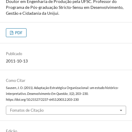
Doutor em Engenharia de Produção pela UFSC. Professor do
Programa de Pós-graduação Stricto-Sensu em Desenvolvimento,
Gestão e Cidadania da Unijui.
PDF
Publicado
2011-10-13
Como Citar
Sausen, J. O. (2011). Adaptação Estratégica Organizacional: um estudo histórico-
interpretativo.
Desenvolvimento Em Questão
,
1
(2), 203–230.
https://doi.org/10.21527/2237-6453.2003.2.203-230
Fomatos de Citação
Edição