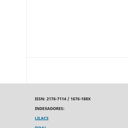
ISSN:
2176-7114 /
1676-188X
INDEXADORES:
LILACS
DOAJ