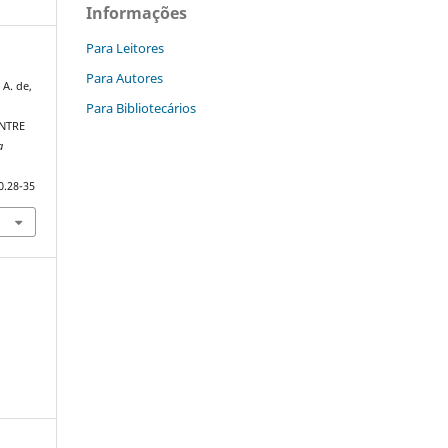
Informações
Para Leitores
Para Autores
 A. de,
Para Bibliotecários
NTRE
a
0.28-35