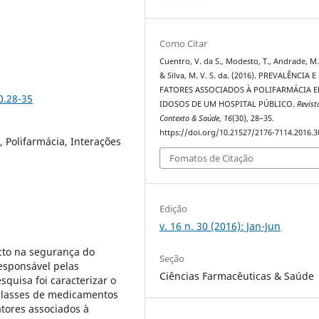
Como Citar
Cuentro, V. da S., Modesto, T., Andrade, M.
& Silva, M. V. S. da. (2016). PREVALÊNCIA E
FATORES ASSOCIADOS À POLIFARMÁCIA E
0.28-35
IDOSOS DE UM HOSPITAL PÚBLICO.
Revist
Contexto & Saúde
,
16
(30), 28–35.
https://doi.org/10.21527/2176-7114.2016.3
 Polifarmácia, Interações
Fomatos de Citação
Edição
v. 16 n. 30 (2016): Jan-Jun
cto na segurança do
Seção
responsável pelas
Ciências Farmacêuticas & Saúde
quisa foi caracterizar o
s classes de medicamentos
fatores associados à