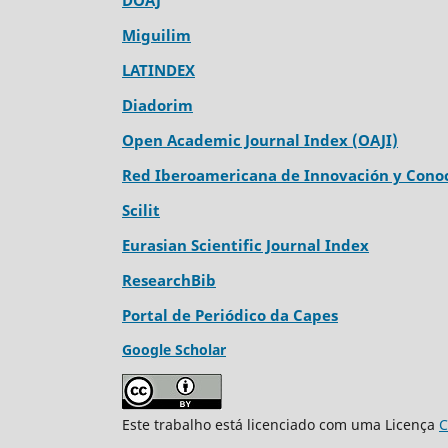
Miguilim
LATINDEX
Diadorim
Open Academic Journal Index (OAJI)
Red Iberoamericana de Innovación y Conoc
Scilit
Eurasian Scientific Journal Index
ResearchBib
Portal de Periódico da Capes
Google Scholar
Este trabalho está licenciado com uma Licença
C