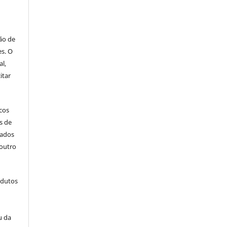
ão de
es. O
al,
itar
icos
s de
cados
outro
odutos
u da