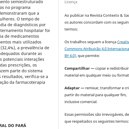
umento semiestruturado
Licença
dos no programa
s demonstraram que a
Ao publicar na Revista Contexto & Sa
mulheres. O tempo de
os autores concordam com os seguin
dia de diagnósticos por
termos:
internamento hospitalar foi
édia de medicamentos
Os trabalhos seguem a licença
Creati
mentos mais utilizados
 (32,4%), a prevalência de
Commons Atribuição 4.0 Internaciona
adequados durante as
BY 4.0)
, que permite:
s potenciais interações
das prescrições, os
Compartilhar —
copiar e redistribuir
azem parte do sistema
material em qualquer meio ou format
 resultados, verifica-se a
zação da farmacoterapia
Adaptar —
remixar, transformar e cri
partir do material para qualquer fim,
inclusive comercial.
Essas permissões são irrevogáveis, d
que respeitados os seguintes termos
RAL DO PARÁ