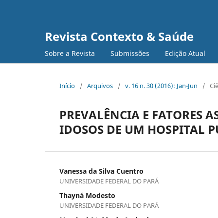
Revista Contexto & Saúde
Sobre a Revista
Submissões
Edição Atual
Início
/
Arquivos
/
v. 16 n. 30 (2016): Jan-Jun
/
Ci
PREVALÊNCIA E FATORES A
IDOSOS DE UM HOSPITAL P
Vanessa da Silva Cuentro
UNIVERSIDADE FEDERAL DO PARÁ
Thayná Modesto
UNIVERSIDADE FEDERAL DO PARÁ