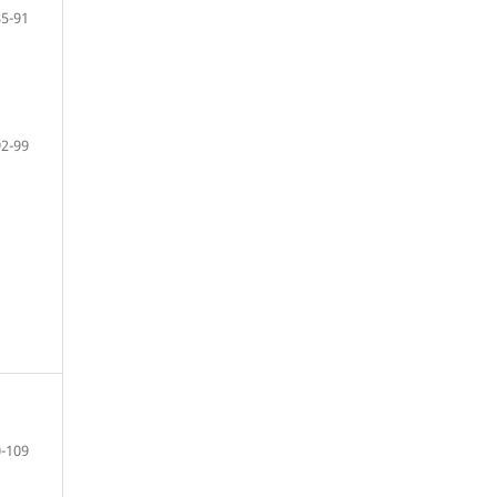
85-91
92-99
-109