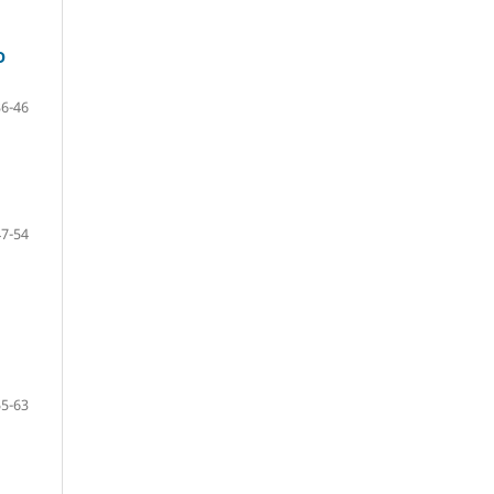
O
36-46
47-54
55-63