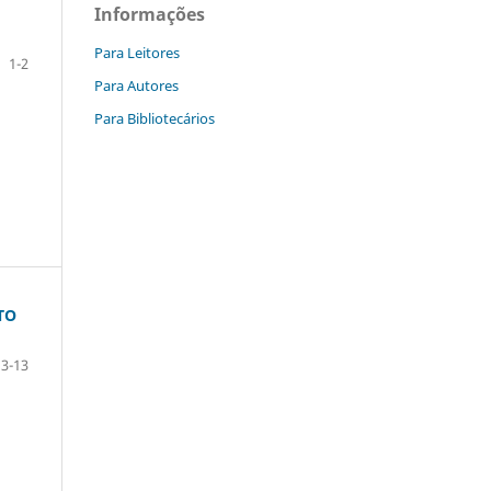
Informações
Para Leitores
1-2
Para Autores
Para Bibliotecários
TO
3-13