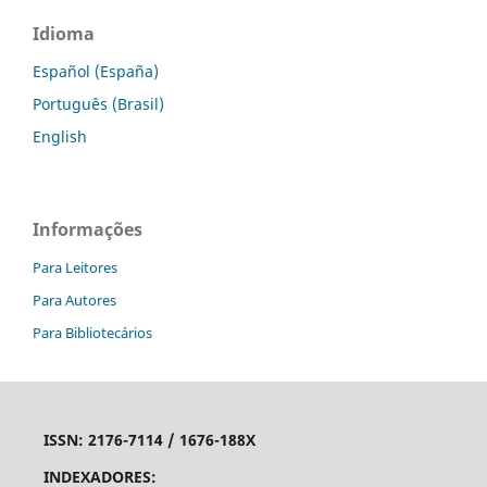
Idioma
Español (España)
Português (Brasil)
English
Informações
Para Leitores
Para Autores
Para Bibliotecários
ISSN:
2176-7114 /
1676-188X
INDEXADORES: