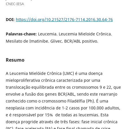
CNEC-IESA
DOI:
https://doi.org/10.21527/2176-7114.2016.30.64-76
Palavras-chave:
Leucemia. Leucemia Mieloide Crônica.
Mesilato de Imatinibe. Glivec. BCR/ABL positivo.
Resumo
A Leucemia Mielóide Crônica (LMC) é uma doença
mieloproliferativa crônica caracterizada por uma
translocação equilibrada entre os cromossomos 9 e 22, que
envolve a fusão dos genes BCR/ABL, sendo este rearranjo
conhecido como o cromossomo Filadélfia (Ph). É uma
neoplasia com incidência de 1-2 casos por 100.000 adultos,
e é responsável por 15% de todas as leucemias. Esta
doença progride através de três fases: fase inicial crônica
(FC), fase acelerada (FA) e fase final chamada de crise