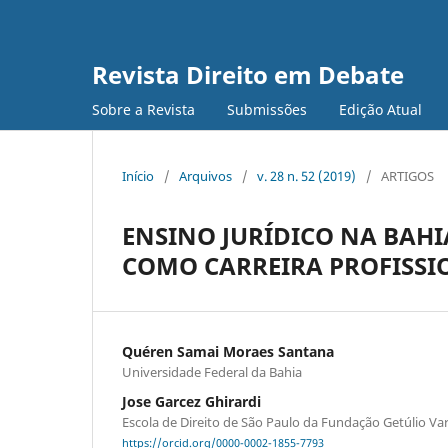
Revista Direito em Debate
Sobre a Revista
Submissões
Edição Atual
Início
/
Arquivos
/
v. 28 n. 52 (2019)
/
ARTIGOS
ENSINO JURÍDICO NA BAHI
COMO CARREIRA PROFISSI
Quéren Samai Moraes Santana
Universidade Federal da Bahia
Jose Garcez Ghirardi
Escola de Direito de São Paulo da Fundação Getúlio Va
https://orcid.org/0000-0002-1855-7793