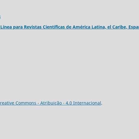
s
ínea para Revistas Científicas de América Latina, el Caribe, Esp
reative Commons - Atribuição - 4.0 Internacional
.