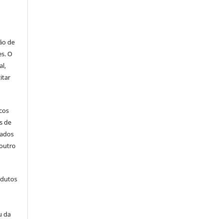
ão de
es. O
al,
itar
icos
s de
cados
outro
odutos
u da