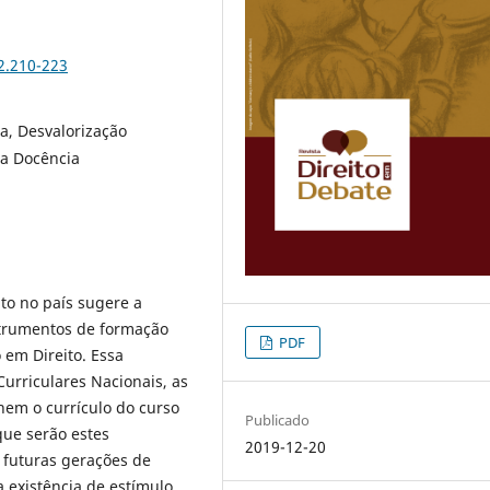
2.210-223
ia, Desvalorização
da Docência
ito no país sugere a
strumentos de formação
PDF
em Direito. Essa
Curriculares Nacionais, as
nem o currículo do curso
Publicado
que serão estes
2019-12-20
 futuras gerações de
a existência de estímulo