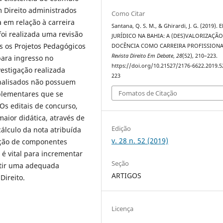
 Direito administrados
Como Citar
 em relação à carreira
Santana, Q. S. M., & Ghirardi, J. G. (2019).
foi realizada uma revisão
JURÍDICO NA BAHIA: A (DES)VALORIZAÇÃO
os os Projetos Pedagógicos
DOCÊNCIA COMO CARREIRA PROFISSIONA
Revista Direito Em Debate
,
28
(52), 210–223.
para ingresso no
https://doi.org/10.21527/2176-6622.2019.5
estigação realizada
223
nalisados não possuem
Fomatos de Citação
plementares que se
Os editais de concurso,
maior didática, através de
Edição
lculo da nota atribuída
v. 28 n. 52 (2019)
ação de componentes
é vital para incrementar
Seção
itir uma adequada
ARTIGOS
Direito.
Licença