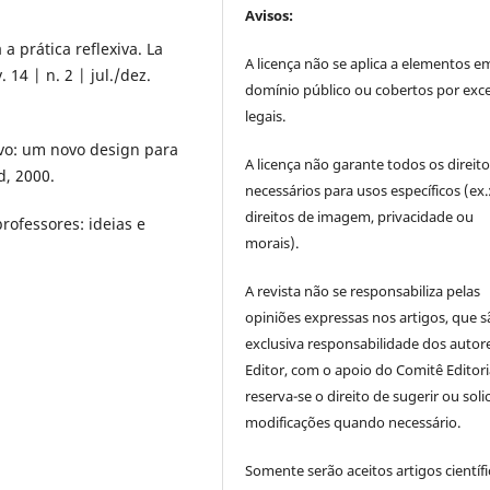
Avisos:
 prática reflexiva. La
A licença não se aplica a elementos e
 14 | n. 2 | jul./dez.
domínio público ou cobertos por exc
legais.
vo: um novo design para
A licença não garante todos os direit
d, 2000.
necessários para usos específicos (ex.
direitos de imagem, privacidade ou
rofessores: ideias e
morais).
A revista não se responsabiliza pelas
opiniões expressas nos artigos, que s
exclusiva responsabilidade dos autor
Editor, com o apoio do Comitê Editori
reserva-se o direito de sugerir ou solic
modificações quando necessário.
Somente serão aceitos artigos científ