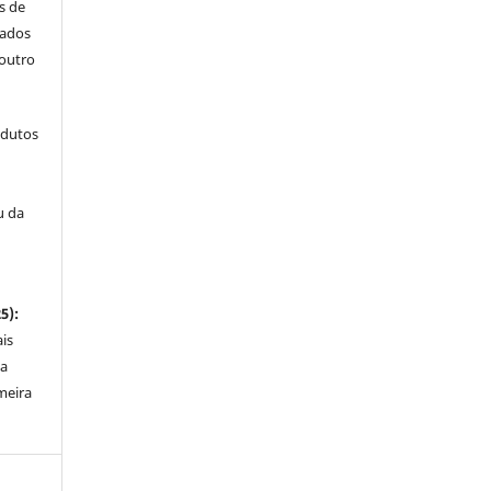
s de
cados
outro
odutos
u da
5):
is
ta
meira