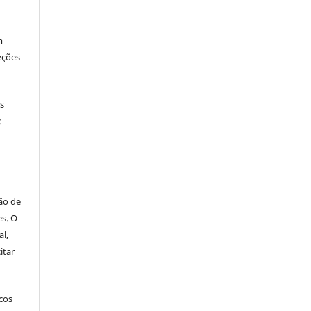
m
eções
os
:
ão de
es. O
al,
itar
icos