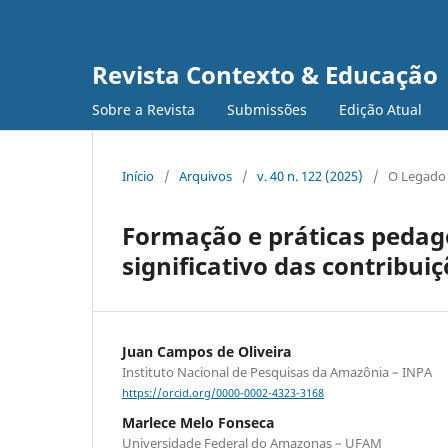
Revista Contexto & Educação
Sobre a Revista
Submissões
Edição Atual
Início
/
Arquivos
/
v. 40 n. 122 (2025)
/
O Legado 
Formação e práticas pedag
significativo das contribu
Juan Campos de Oliveira
Instituto Nacional de Pesquisas da Amazônia – INPA
https://orcid.org/0000-0002-4323-3168
Marlece Melo Fonseca
Universidade Federal do Amazonas – UFAM