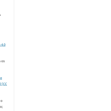
&
a
 4.0
 os
ve
l (CC
 o
o;