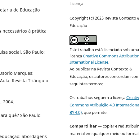
Licença
retaria de Educação
Copyright (c) 2025 Revista Contexto 
Educação
 necessários à prática
Este trabalho está licenciado sob um
isa social. São Paulo:
licença
Creative Commons Attribution
International License
.
Ao publicar na Revista Contexto &
Osorio Marques:
Educação, os autores concordam com
Aula. Revista Triângulo
seguintes termos:
9
Os trabalhos seguem a licença
Creati
, 2004.
Commons Atribuição 4.0 Internaciona
BY 4.0)
, que permite:
ara quê? São Paulo:
Compartilhar —
copiar e redistribuir
material em qualquer meio ou format
 educação: abordagens