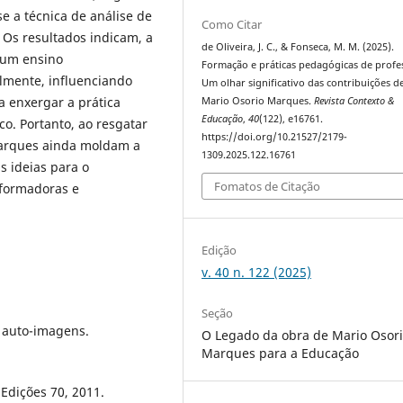
se a técnica de análise de
Como Citar
 Os resultados indicam, a
de Oliveira, J. C., & Fonseca, M. M. (2025).
 um ensino
Formação e práticas pedagógicas de profe
lmente, influenciando
Um olhar significativo das contribuições d
a enxergar a prática
Mario Osorio Marques.
Revista Contexto &
Educação
,
40
(122), e16761.
o. Portanto, ao resgatar
https://doi.org/10.21527/2179-
 Marques ainda moldam a
1309.2025.122.16761
s ideias para o
Fomatos de Citação
sformadoras e
Edição
v. 40 n. 122 (2025)
Seção
 auto-imagens.
O Legado da obra de Mario Osor
Marques para a Educação
Edições 70, 2011.